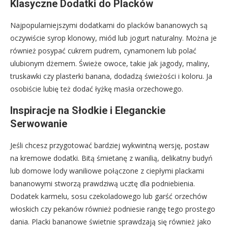
Klasyczne Dodatki do Placków
Najpopularniejszymi dodatkami do placków bananowych są
oczywiście syrop klonowy, miód lub jogurt naturalny. Można je
również posypać cukrem pudrem, cynamonem lub polać
ulubionym dżemem. Świeże owoce, takie jak jagody, maliny,
truskawki czy plasterki banana, dodadzą świeżości i koloru. Ja
osobiście lubię też dodać łyżkę masła orzechowego.
Inspiracje na Słodkie i Eleganckie
Serwowanie
Jeśli chcesz przygotować bardziej wykwintną wersję, postaw
na kremowe dodatki. Bitą śmietanę z wanilią, delikatny budyń
lub domowe lody waniliowe połączone z ciepłymi plackami
bananowymi stworzą prawdziwą ucztę dla podniebienia.
Dodatek karmelu, sosu czekoladowego lub garść orzechów
włoskich czy pekanów również podniesie rangę tego prostego
dania. Placki bananowe świetnie sprawdzają się również jako