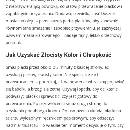
z nieprzywierającą powłoką, co ułatwi przewracanie placków i
zapobiegnie przywieraniu. Dodawaj niewielką ilość tłuszczu –
masła lub oleju – przed każdą partią placków, aby zapewnić
równomierne smażenie i zapobiec przywieraniu. Ja zazwyczaj
używam masła klarowanego – nadaje fajny, lekko orzechowy
posmak.
Jak Uzyskać Złocisty Kolor i Chrupkość
Smaż placki przez około 2-3 minuty z każdej strony, aż
uzyskają piękny, złocisty kolor. Nie spiesz się z ich
przewracaniem – poczekaj, aż na powierzchni zaczną pojawiać
się bąbelki, a brzegi się zetną. Używaj łopatki, aby delikatnie
podważyć placek i sprawdzić, czy jest gotowy do
przewrócenia. Po przewróceniu smaż drugą stronę do
uzyskania podobnego koloru. Po usmażeniu układaj placki na
talerzu wyłożonym ręcznikiem papierowym, aby odsączyć
nadmiar tłuszczu. To właśnie ten moment decyduje o tym, czy