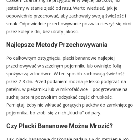
Czasem zdarza się, że przygotujemy więcej placków, niż
jesteśmy w stanie zjeść od razu. Warto wiedzieć, jak je
odpowiednio przechować, aby zachowały swoją świeżość i
smak. Odpowiednie przechowywanie pozwala cieszyć się nimi
przez kolejne dni, bez utraty jakości.
Najlepsze Metody Przechowywania
Po całkowitym ostygnięciu, placki bananowe najlepiej
przechowywać w szczelnym pojemniku lub owinięte folią
spożywczą w lodówce. W ten sposób zachowają świeżość
przez 2-3 dni. Przed podaniem można je lekko podgrzać na
patelni, w piekarniku lub w mikrofalówce – podgrzewanie na
suchej patelni pozwoli im odzyskać część chrupkości.
Pamiętaj, żeby nie wkładać gorących placków do zamkniętego
pojemnika, bo zrobi się z nich „klucha” od pary.
Czy Placki Bananowe Można Mrozić?
Tak, placki bananowe doskonale nadają się do mrożenia. Po