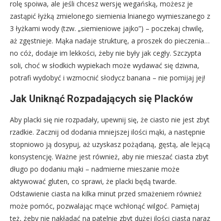
rolę spoiwa, ale jeśli chcesz wersję wegańską, możesz je
zastąpić łyżką zmielonego siemienia lnianego wymieszanego z
3 łyżkami wody (tzw. „siemieniowe jajko”) – poczekaj chwilę,
aż zgęstnieje. Mąka nadaje strukturę, a proszek do pieczenia…
no cóż, dodaje im lekkości, żeby nie były jak cegły. Szczypta
soli, choć w słodkich wypiekach może wydawać się dziwna,
potrafi wydobyć i wzmocnić słodycz banana – nie pomijaj jej!
Jak Uniknąć Rozpadających się Placków
Aby placki się nie rozpadały, upewnij się, że ciasto nie jest zbyt
rzadkie. Zacznij od dodania mniejszej ilości mąki, a następnie
stopniowo ją dosypuj, aż uzyskasz pożądaną, gęstą, ale lejącą
konsystencję. Ważne jest również, aby nie mieszać ciasta zbyt
długo po dodaniu mąki – nadmierne mieszanie może
aktywować gluten, co sprawi, że placki będą twarde.
Odstawienie ciasta na kilka minut przed smażeniem również
może pomóc, pozwalając mące wchłonąć wilgoć. Pamiętaj
też, żeby nie nakładać na patelnię zbyt dużej ilości ciasta naraz