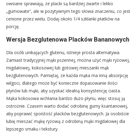
owsiane sprawiają, że placki są bardziej zwarte i lekko
„gumowate”, ale w pozytywnym tego słowa znaczeniu, co jest
cenione przez wielu. Dodaj około 1/4 szklanki płatków na
porcję.
Wersja Bezglutenowa Placków Bananowych
Dla osób unikających glutenu, istnieje prosta alternatywa.
Zamiast tradycyjnej mąki pszennej, można użyć mąki ryżowej,
migdałowej, kokosowej lub gotowej mieszanki mąk
bezglutenowych. Pamiętaj, że każda mąka ma inną absorpcję
wilgoci, dlatego może być konieczne dopasowanie ilości
płynów lub mąki, aby uzyskać idealną konsystencję ciasta.
Mąka kokosowa wchłania bardzo dużo płynu, więc stosuj ją
ostrożnie. Czasem warto dodać odrobinę gumy ksantanowej,
aby poprawić spoistość placków bezglutenowych. Ja osobiście
lubię mieszać mąkę ryżową z odrobiną mąki migdałowej dla
lepszego smaku i tekstury.