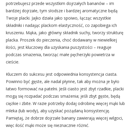
potrzebujesz przede wszystkim dojrzałych bananów – im
bardziej dojrzałe, tym słodsze i bardziej aromatyczne będą
Twoje placki. Jajko działa jako spoiwo, łącząc wszystkie
składniki i nadając plackom elastyczność, co zapobiega ich
kruszeniu. Mąka, jako główny składnik suchy, tworzy strukturę
placka. Proszek do pieczenia, choć dodawany w niewielkiej
ilości, jest kluczowy dla uzyskania puszystości – reaguje
podczas smażenia, tworząc małe pęcherzyki powietrza w
cieście.
Kluczem do sukcesu jest odpowiednia konsystencja ciasta.
Powinno być gęste, ale nadal płynne, tak aby można je było
łatwo formować na patelni. Jeśli ciasto jest zbyt rzadkie, placki
mogą się rozpadać podczas smażenia; jeśli zbyt gęste, będą
ciężkie i zbite. W razie potrzeby dodaj odrobinę więcej mąki lub
mleka (lub wody), aby uzyskać pożądaną konsystencję.
Pamiętaj, że dobrze dojrzałe banany zawierają więcej wilgoci,
więc ilość mąki może się nieznacznie różnić.