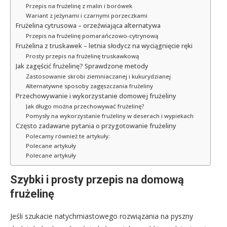
Przepis na frużelinę z malin i borówek
Wariant z jeżynami i czarnymi porzeczkami
Frużelina cytrusowa – orzeźwiająca alternatywa
Przepis na frużelinę pomarańczowo-cytrynową
Frużelina z truskawek – letnia słodycz na wyciągnięcie ręki
Prosty przepis na frużelinę truskawkową
Jak zagęścić frużelinę? Sprawdzone metody
Zastosowanie skrobi ziemniaczanej i kukurydzianej
Alternatywne sposoby zagęszczania frużeliny
Przechowywanie i wykorzystanie domowej frużeliny
Jak długo można przechowywać frużelinę?
Pomysły na wykorzystanie frużeliny w deserach i wypiekach
Często zadawane pytania o przygotowanie frużeliny
Polecamy również te artykuły:
Polecane artykuły
Polecane artykuły
Szybki i prosty przepis na domową
frużelinę
Jeśli szukacie natychmiastowego rozwiązania na pyszny