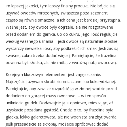
im lepszej jakości, tym lepszy finalny produkt. Nie bójcie się
używać owoców mrożonych, zwłaszcza poza sezonem;
często są równie smaczne, a ich cena jest bardziej przystępna.
Ważne jest, aby owoce były dojrzałe, ale nie rozgotowane
przed dodaniem do garnka. Co do cukru, jego ilość regulujcie
według własnego uznania – jeśli owoce są naturalnie słodkie,
wystarczy niewielka ilość, aby podkreślić ich smak. Jeśli zaś są
kwaśne, cukru trzeba dodać więcej. Pamiętajcie, że frużelina
powinna być słodka, ale nie mdła, z wyraźną nutą owocową.
Kolejnym kluczowym elementem jest zagęszczanie.
Najczęściej używam skrobi ziemniaczanej lub kukurydzianej.
Pamiętajcie, aby zawsze rozpuścić ją w zimnej wodzie przed
dodaniem do gorącej masy owocowej – w ten sposób
unikniecie grudek. Dodawajcie ją stopniowo, mieszając, aż
uzyskacie pożądaną gęstość. Chodzi o to, by frużelina była
gładka, lekko galaretowata, ale nie wodnista ani zbyt twarda.
Jeśli przesadzicie ze skrobią, możecie spróbować dodać