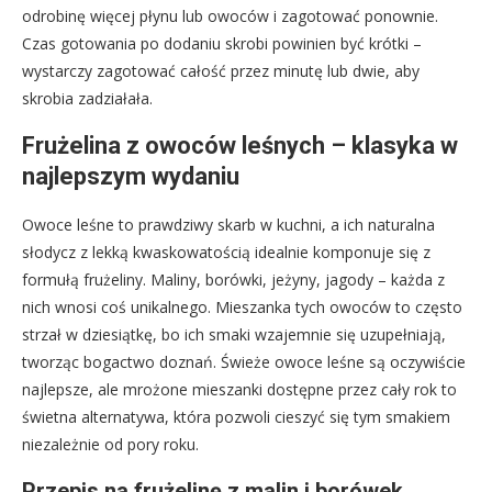
odrobinę więcej płynu lub owoców i zagotować ponownie.
Czas gotowania po dodaniu skrobi powinien być krótki –
wystarczy zagotować całość przez minutę lub dwie, aby
skrobia zadziałała.
Frużelina z owoców leśnych – klasyka w
najlepszym wydaniu
Owoce leśne to prawdziwy skarb w kuchni, a ich naturalna
słodycz z lekką kwaskowatością idealnie komponuje się z
formułą frużeliny. Maliny, borówki, jeżyny, jagody – każda z
nich wnosi coś unikalnego. Mieszanka tych owoców to często
strzał w dziesiątkę, bo ich smaki wzajemnie się uzupełniają,
tworząc bogactwo doznań. Świeże owoce leśne są oczywiście
najlepsze, ale mrożone mieszanki dostępne przez cały rok to
świetna alternatywa, która pozwoli cieszyć się tym smakiem
niezależnie od pory roku.
Przepis na frużelinę z malin i borówek