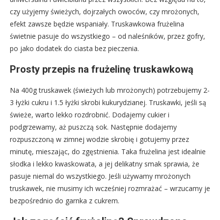
czy użyjemy świeżych, dojrzałych owoców, czy mrożonych,
efekt zawsze będzie wspaniały. Truskawkowa frużelina
świetnie pasuje do wszystkiego – od naleśników, przez gofry,
po jako dodatek do ciasta bez pieczenia.
Prosty przepis na frużelinę truskawkową
Na 400g truskawek (świeżych lub mrożonych) potrzebujemy 2-
3 łyżki cukru i 1.5 łyżki skrobi kukurydzianej. Truskawki, jeśli są
świeże, warto lekko rozdrobnić. Dodajemy cukier i
podgrzewamy, aż puszczą sok. Następnie dodajemy
rozpuszczoną w zimnej wodzie skrobię i gotujemy przez
minutę, mieszając, do zgęstnienia. Taka frużelina jest idealnie
słodka i lekko kwaskowata, a jej delikatny smak sprawia, że
pasuje niemal do wszystkiego. Jeśli używamy mrożonych
truskawek, nie musimy ich wcześniej rozmrażać – wrzucamy je
bezpośrednio do garnka z cukrem.