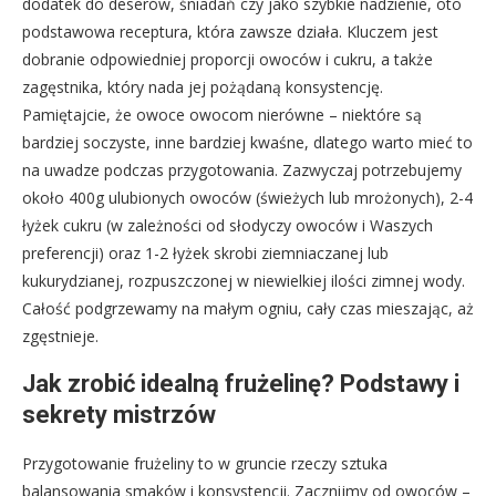
dodatek do deserów, śniadań czy jako szybkie nadzienie, oto
podstawowa receptura, która zawsze działa. Kluczem jest
dobranie odpowiedniej proporcji owoców i cukru, a także
zagęstnika, który nada jej pożądaną konsystencję.
Pamiętajcie, że owoce owocom nierówne – niektóre są
bardziej soczyste, inne bardziej kwaśne, dlatego warto mieć to
na uwadze podczas przygotowania. Zazwyczaj potrzebujemy
około 400g ulubionych owoców (świeżych lub mrożonych), 2-4
łyżek cukru (w zależności od słodyczy owoców i Waszych
preferencji) oraz 1-2 łyżek skrobi ziemniaczanej lub
kukurydzianej, rozpuszczonej w niewielkiej ilości zimnej wody.
Całość podgrzewamy na małym ogniu, cały czas mieszając, aż
zgęstnieje.
Jak zrobić idealną frużelinę? Podstawy i
sekrety mistrzów
Przygotowanie frużeliny to w gruncie rzeczy sztuka
balansowania smaków i konsystencji. Zacznijmy od owoców –