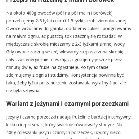
Na około 400g owoców (pół na pół malin i borówek)
potrzebujemy 2-3 łyżki cukru i 1.5 łyżki skrobi ziemniaczanej.
Owoce wrzucamy do garnka, dodajemy cukier i podgrzewamy
na małym ogniu, aż puszczą sok i zaczną się rozpadać. W
międzyczasie skrobię mieszamy z 2-3 łyżkami zimnej wody.
Gdy owoce zaczną wrzeć, wlewamy rozpuszczoną skrobię,
cały czas energicznie mieszając, i gotujemy jeszcze przez
minutę-dwie, aż frużelina zgęstnieje. Po tym czasie
zdejmujemy z ognia i studzimy. Konsystencja powinna być
taka, żeby łyżka po zanurzeniu zostawiała wyraźny ślad, ale
nie była sztywna.
Wariant z jeżynami i czarnymi porzeczkami
Jeżyny i czarne porzeczki nadają frużelinie bardziej intensywny,
lekko cierpki smak, który świetnie równoważy słodycz. Na
400g mieszanki jeżyn i czarnych porzeczek, użyjmy nieco