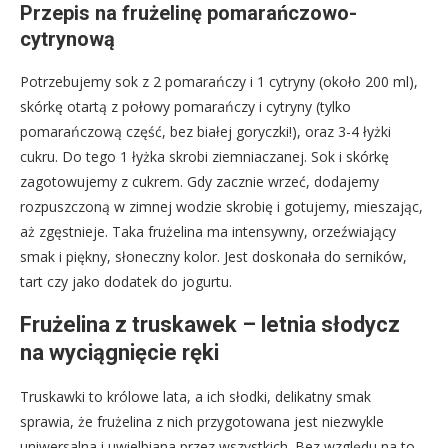
Przepis na frużelinę pomarańczowo-
cytrynową
Potrzebujemy sok z 2 pomarańczy i 1 cytryny (około 200 ml),
skórkę otartą z połowy pomarańczy i cytryny (tylko
pomarańczową część, bez białej goryczki!), oraz 3-4 łyżki
cukru. Do tego 1 łyżka skrobi ziemniaczanej. Sok i skórkę
zagotowujemy z cukrem. Gdy zacznie wrzeć, dodajemy
rozpuszczoną w zimnej wodzie skrobię i gotujemy, mieszając,
aż zgęstnieje. Taka frużelina ma intensywny, orzeźwiający
smak i piękny, słoneczny kolor. Jest doskonała do serników,
tart czy jako dodatek do jogurtu.
Frużelina z truskawek – letnia słodycz
na wyciągnięcie ręki
Truskawki to królowe lata, a ich słodki, delikatny smak
sprawia, że frużelina z nich przygotowana jest niezwykle
uniwersalna i uwielbiana przez wszystkich. Bez względu na to,