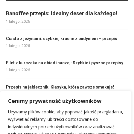
Banoffee przepis: Idealny deser dla każdego!
1 lutego, 2026
Ciasto z jeżynami: szybkie, kruche z budyniem – przepis
1 lutego, 2026
Filet z kurczaka na obiad inaczej: Szybkie i pyszne przepisy
1 lutego, 2026
Przepis na jablecznik: Klasyka, która zawsze smakuje!
1 lutego, 2026
Cenimy prywatność użytkowników
Używamy plików cookie, aby poprawić jakość przeglądania,
Frużelina przepis: Szybko, łatwo i pysznie – Twój idealny
deser
wyświetlać reklamy lub treści dostosowane do
1 lutego, 2026
indywidualnych potrzeb użytkowników oraz analizować