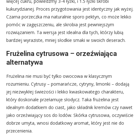
więcej cukru, powiedzmy 3-4 łyżki, i 1.5 łyżki skrobi
kukurydzianej. Proces przygotowania jest identyczny jak wyżej.
Czarna porzeczka ma naturalnie sporo pektyn, co może lekko
pomóc w zagęszczeniu, ale skrobia jest pewniejszym
rozwiązaniem. Ta wersja jest idealna dla tych, którzy lubią
bardziej wyraziste, mniej słodkie smaki w swoich deserach.
Frużelina cytrusowa – orzeźwiająca
alternatywa
Frużelina nie musi być tylko owocowa w klasycznym
rozumieniu. Cytrusy – pomarańcze, cytryny, limonki – dodają
jej niezwykłej świeżości i lekko kwaskowatego charakteru,
który doskonale przełamuje słodycz. Taka frużelina jest
idealnym dodatkiem do ciast, jako składnik kremów czy nawet
jako orzeźwiający sos do lodów. Skórka cytrusowa, oczywiście
dobrze umyta, wnosi dodatkowy aromat, który jest nie do
przecenienia.