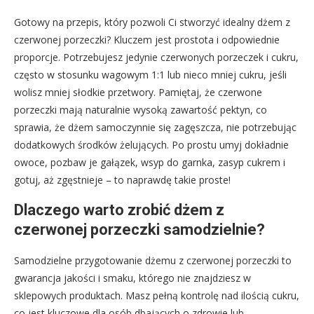
Gotowy na przepis, który pozwoli Ci stworzyć idealny dżem z
czerwonej porzeczki? Kluczem jest prostota i odpowiednie
proporcje. Potrzebujesz jedynie czerwonych porzeczek i cukru,
często w stosunku wagowym 1:1 lub nieco mniej cukru, jeśli
wolisz mniej słodkie przetwory. Pamiętaj, że czerwone
porzeczki mają naturalnie wysoką zawartość pektyn, co
sprawia, że dżem samoczynnie się zagęszcza, nie potrzebując
dodatkowych środków żelujących. Po prostu umyj dokładnie
owoce, pozbaw je gałązek, wsyp do garnka, zasyp cukrem i
gotuj, aż zgęstnieje – to naprawdę takie proste!
Dlaczego warto zrobić dżem z
czerwonej porzeczki samodzielnie?
Samodzielne przygotowanie dżemu z czerwonej porzeczki to
gwarancja jakości i smaku, którego nie znajdziesz w
sklepowych produktach. Masz pełną kontrolę nad ilością cukru,
co jest kluczowe dla osób dbających o zdrowie lub