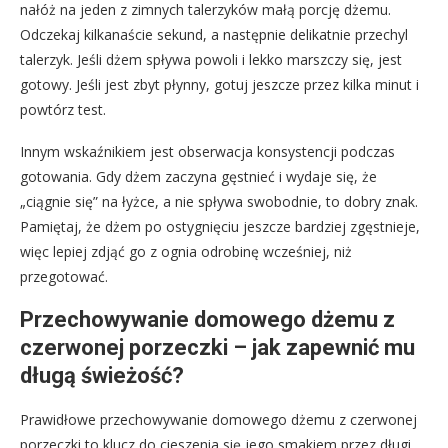
nałóż na jeden z zimnych talerzyków małą porcję dżemu.
Odczekaj kilkanaście sekund, a następnie delikatnie przechyl
talerzyk. Jeśli dżem spływa powoli i lekko marszczy się, jest
gotowy. Jeśli jest zbyt płynny, gotuj jeszcze przez kilka minut i
powtórz test.
Innym wskaźnikiem jest obserwacja konsystencji podczas
gotowania. Gdy dżem zaczyna gęstnieć i wydaje się, że
„ciągnie się” na łyżce, a nie spływa swobodnie, to dobry znak.
Pamiętaj, że dżem po ostygnięciu jeszcze bardziej zgęstnieje,
więc lepiej zdjąć go z ognia odrobinę wcześniej, niż
przegotować.
Przechowywanie domowego dżemu z
czerwonej porzeczki – jak zapewnić mu
długą świeżość?
Prawidłowe przechowywanie domowego dżemu z czerwonej
porzeczki to klucz do cieszenia się jego smakiem przez długi