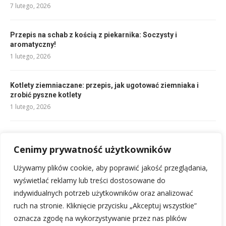
7 lutego, 2026
Przepis na schab z kością z piekarnika: Soczysty i
aromatyczny!
1 lutego, 2026
Kotlety ziemniaczane: przepis, jak ugotować ziemniaka i
zrobić pyszne kotlety
1 lutego, 2026
Przepis na ciasto z budyniem: Szybko, łatwo i pysznie!
Cenimy prywatność użytkowników
1 lutego, 2026
Używamy plików cookie, aby poprawić jakość przeglądania,
Sarnina przepis: Soczysty gulasz, który zachwyci!
wyświetlać reklamy lub treści dostosowane do
1 lutego, 2026
indywidualnych potrzeb użytkowników oraz analizować
ruch na stronie. Kliknięcie przycisku „Akceptuj wszystkie”
oznacza zgodę na wykorzystywanie przez nas plików