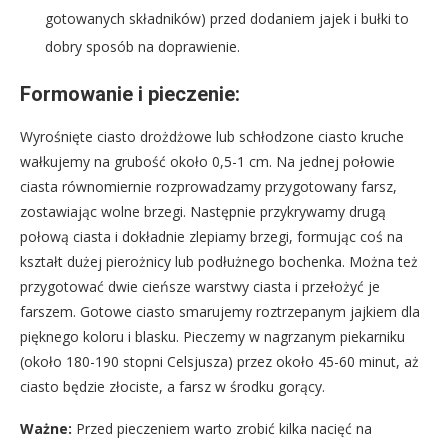
gotowanych składników) przed dodaniem jajek i bułki to
dobry sposób na doprawienie.
Formowanie i pieczenie:
Wyrośnięte ciasto drożdżowe lub schłodzone ciasto kruche
wałkujemy na grubość około 0,5-1 cm. Na jednej połowie
ciasta równomiernie rozprowadzamy przygotowany farsz,
zostawiając wolne brzegi. Następnie przykrywamy drugą
połową ciasta i dokładnie zlepiamy brzegi, formując coś na
kształt dużej pierożnicy lub podłużnego bochenka. Można też
przygotować dwie cieńsze warstwy ciasta i przełożyć je
farszem. Gotowe ciasto smarujemy roztrzepanym jajkiem dla
pięknego koloru i blasku. Pieczemy w nagrzanym piekarniku
(około 180-190 stopni Celsjusza) przez około 45-60 minut, aż
ciasto będzie złociste, a farsz w środku gorący.
Ważne:
Przed pieczeniem warto zrobić kilka nacięć na