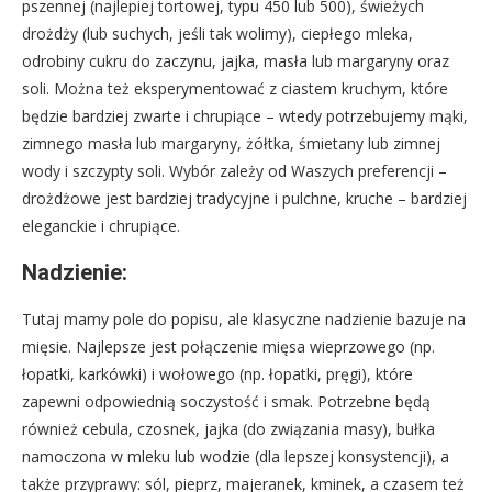
pszennej (najlepiej tortowej, typu 450 lub 500), świeżych
drożdży (lub suchych, jeśli tak wolimy), ciepłego mleka,
odrobiny cukru do zaczynu, jajka, masła lub margaryny oraz
soli. Można też eksperymentować z ciastem kruchym, które
będzie bardziej zwarte i chrupiące – wtedy potrzebujemy mąki,
zimnego masła lub margaryny, żółtka, śmietany lub zimnej
wody i szczypty soli. Wybór zależy od Waszych preferencji –
drożdżowe jest bardziej tradycyjne i pulchne, kruche – bardziej
eleganckie i chrupiące.
Nadzienie:
Tutaj mamy pole do popisu, ale klasyczne nadzienie bazuje na
mięsie. Najlepsze jest połączenie mięsa wieprzowego (np.
łopatki, karkówki) i wołowego (np. łopatki, pręgi), które
zapewni odpowiednią soczystość i smak. Potrzebne będą
również cebula, czosnek, jajka (do związania masy), bułka
namoczona w mleku lub wodzie (dla lepszej konsystencji), a
także przyprawy: sól, pieprz, majeranek, kminek, a czasem też