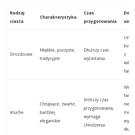
Rodzaj
Czas
Doda
Charakterystyka
ciasta
przygotowania
uwag
Lekki
kompo
Miękkie, puszyste,
Dłuższy czas
Drożdżowe
z
tradycyjne
wyrastania
wilgo
farsz
Ideal
farsz
Krótszy czas
Chrupiące, zwarte,
nie s
przygotowania,
Kruche
bardziej
mokr
wymaga
eleganckie
wyma
chłodzenia
dłużs