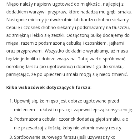
Mięso należy najpierw ugotować do miękkości, najlepiej z
dodatkiem warzyw i przypraw, które nadadzą mu głębi smaku.
Następnie mielimy je dwukrotnie lub bardzo drobno siekamy.
Cebulę i czosnek drobno siekamy i podsmażamy na tłuszczu,
aż zmiękną i lekko się zeszkli. Odsączoną bułkę dodajemy do
mięsa, razem z podsmażoną cebulką i czosnkiem, jajkami
oraz przyprawami. Wszystko dokładnie wyrabiamy, aż masa
będzie jednolita i dobrze związana. Tutaj warto spróbować
odrobinę farszu (po ugotowaniu) i doprawić go do smaku,
pamiętając, że po upieczeniu smaki mogą się nieco zmienić.
Kilka wskazówek dotyczących farszu:
Upewnij się, że mięso jest dobrze ugotowane przed
mieleniem – ułatwi to pracę i zapewni lepszą konsystencję.
Podsmażona cebula i czosnek dodadzą głębi smaku, ale
nie przesadzaj z ilością, żeby nie zdominowały reszty.
Spróbowanie surowego farszu (jeśli używasz tylko