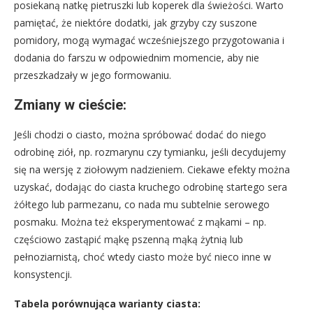
posiekaną natkę pietruszki lub koperek dla świeżości. Warto
pamiętać, że niektóre dodatki, jak grzyby czy suszone
pomidory, mogą wymagać wcześniejszego przygotowania i
dodania do farszu w odpowiednim momencie, aby nie
przeszkadzały w jego formowaniu.
Zmiany w cieście:
Jeśli chodzi o ciasto, można spróbować dodać do niego
odrobinę ziół, np. rozmarynu czy tymianku, jeśli decydujemy
się na wersję z ziołowym nadzieniem. Ciekawe efekty można
uzyskać, dodając do ciasta kruchego odrobinę startego sera
żółtego lub parmezanu, co nada mu subtelnie serowego
posmaku. Można też eksperymentować z mąkami – np.
częściowo zastąpić mąkę pszenną mąką żytnią lub
pełnoziarnistą, choć wtedy ciasto może być nieco inne w
konsystencji.
Tabela porównująca warianty ciasta: