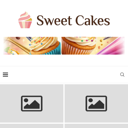
Sennik morderstwo: Sen o
Sen o pieniądzach: sennik,
śmierci bliskiej osoby oznacza
banknoty i symbolika snu.
zabójstwo