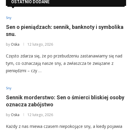
OSTATNIO DODANE
Sny
Sen o pieniądzach: sennik, banknoty i symbolika
snu.
by
Oska
12 lutego, 2026
Często zdarza się, że po przebudzeniu zastanawiamy się nad
tym, co oznaczają nasze sny, a zwłaszcza te związane z
pieniędzmi – czy …
Sny
Sennik morderstwo: Sen o śmierci bliskiej osoby
oznacza zabójstwo
by
Oska
12 lutego, 2026
Każdy z nas miewa czasem niepokojące sny, a kiedy pojawia