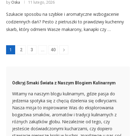
by
Oska
11 lutego, 2026
Szukacie sposobu na szybkie i aromatyczne wzbogacenie
codziennych dań? Pesto z pietruszki to prawdziwy kuchenny
skarb, który odmieni Wasze makarony, kanapki czy …
1
…
2
3
40
Odkryj Smaki Świata z Naszym Blogiem Kulinarnym
Witamy na naszym blogu kulinarnym, gdzie pasja do
jedzenia spotyka się z chęcią dzielenia się odkryciami.
Nasza misja to inspirowanie Was do eksplorowania
bogactwa smaków, aromatów i tradycji kulinarnych z
różnych zakątków globu. Niezależnie od tego, czy
jesteście doświadczonymi kucharzami, czy dopiero
stawiacie pierwsze kroki w kuchni, znajdziecie u nas coś