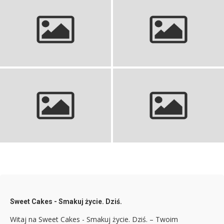
Humus przepis: Kremowy,
Sen o niedźwiedziu: Słownik
prosty i pyszny – zrobisz go w 5
snów, interpretacja, zapowiedź.
minut!
Sprawdzony przepis na
Sennik ciąża własna: Co
buraczki z chrzanem: Klasyka
oznacza sen o ciąży?
smaku!
Sweet Cakes - Smakuj życie. Dziś.
Witaj na Sweet Cakes - Smakuj życie. Dziś. – Twoim