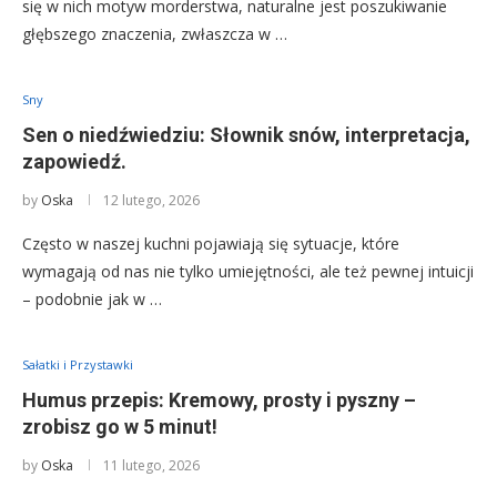
się w nich motyw morderstwa, naturalne jest poszukiwanie
głębszego znaczenia, zwłaszcza w …
Sny
Sen o niedźwiedziu: Słownik snów, interpretacja,
zapowiedź.
by
Oska
12 lutego, 2026
Często w naszej kuchni pojawiają się sytuacje, które
wymagają od nas nie tylko umiejętności, ale też pewnej intuicji
– podobnie jak w …
Sałatki i Przystawki
Humus przepis: Kremowy, prosty i pyszny –
zrobisz go w 5 minut!
by
Oska
11 lutego, 2026