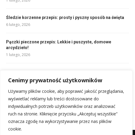
1 lutego, 2026
Śledzie korzenne przepis: prosty i pyszny sposób na święta
6 lutego, 2026
Pączki pieczone przepis: Lekkie i puszyste, domowe
arcydzieło!
1 lutego, 2026
Sernik przepis: Idealny dla każdego miłośnika gotowania
1 lutego, 2026
Cenimy prywatność użytkowników
Używamy plików cookie, aby poprawić jakość przeglądania,
Biszkopt czekoladowy przepis: Idealnie puszysty i prosty!
wyświetlać reklamy lub treści dostosowane do
1 lutego, 2026
indywidualnych potrzeb użytkowników oraz analizować
ruch na stronie. Kliknięcie przycisku „Akceptuj wszystkie”
oznacza zgodę na wykorzystywanie przez nas plików
cookie.