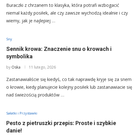
Buraczki z chrzanem to klasyka, która potrafi wzbogacić
niemal każdy posiłek, ale czy zawsze wychodzą idealnie i czy
wiemy, jak je najlepiej …
Sny
Sennik krowa: Znaczenie snu o krowach i
symbolika
by
Oska
11 lutego, 2026
Zastanawialiście się kiedyś, co tak naprawdę kryje się za snem
o krowie, kiedy planujecie kolejny posiłek lub zastanawiacie się
nad świeżością produktów …
Sałatki i Przystawki
Pesto z pietruszki przepis: Proste i szybkie
danie!