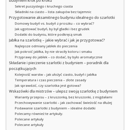
budyniem krok po kroku
Sekret puszystego i kruchego ciasta
Składniki na ciasto – lista zakupów bez tajemnic
Przygotowanie aksamitnego budyniu idealnego do szarlotki
Domowy budyń vs. budyń z proszku – co wybrać?
Jak ugotować budyń, by był gładki i bez grudek
Dodatki do budyniu, które podkręcą smak
Jabłka na szarlotkę – jakie wybrać i jak je przygotować?
Najlepsze odmiany jabłek do pieczenia
Jak pokroić jabłka, by nie straciły koloru i smaku
Przyprawy do jabłek – co dodać, by było aromatycznie
Składanie i pieczenie szarlotki z budyniem – poradnik dla
początkujących
Kolejność warstw – jak ułożyć ciasto, budyń i jabłka
Temperatura i czas pieczenia – złote zasady
Jak sprawdzić, czy szarlotka jest gotowa?
Wskazówki dla mistrzów – ulepsz swoją szarlotkę z budyniem
Warianty przepisu – z kruszonką, bez kruszonki, z migdałami
Przechowywanie szarlotki – jak zachować świeżość na dłużej
Podawanie szarlotki z budyniem – idealne dodatki
Polecamy również te artykuły:
Polecane artykuły
Polecane artykuły