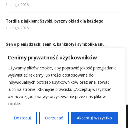
1 lutego, 2026
Tortilla z jajkiem: Szybki, pyszny obiad dla każdego!
1 lutego, 2026
Sen o pieniądzach: sennik, banknoty i symbolika snu.
12 lutego, 2026
Cenimy prywatność użytkowników
Używamy plików cookie, aby poprawić jakość przeglądania,
Jajka faszerowane przepis babci: Sekrety smaku, które
pokochasz!
wyświetlać reklamy lub treści dostosowane do
9 lutego, 2026
indywidualnych potrzeb użytkowników oraz analizować
ruch na stronie. Kliknięcie przycisku „Akceptuj wszystkie”
oznacza zgodę na wykorzystywanie przez nas plików
cookie.
Mapa witryny
Kontakt z nami
Dostosuj
Odrzucać
Akceptuj wszystko
@2025 - Wszystkie prawa zastrzeżone.