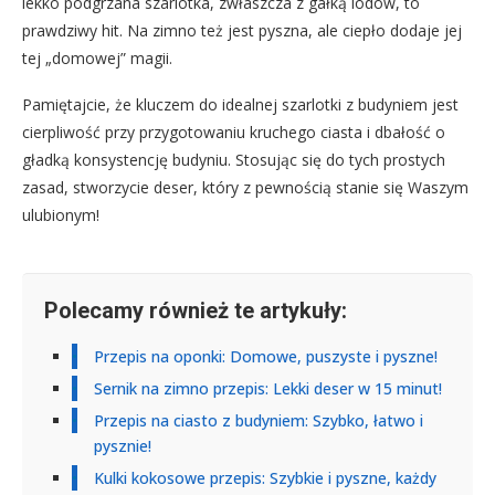
lekko podgrzana szarlotka, zwłaszcza z gałką lodów, to
prawdziwy hit. Na zimno też jest pyszna, ale ciepło dodaje jej
tej „domowej” magii.
Pamiętajcie, że kluczem do idealnej szarlotki z budyniem jest
cierpliwość przy przygotowaniu kruchego ciasta i dbałość o
gładką konsystencję budyniu. Stosując się do tych prostych
zasad, stworzycie deser, który z pewnością stanie się Waszym
ulubionym!
Polecamy również te artykuły:
Przepis na oponki: Domowe, puszyste i pyszne!
Sernik na zimno przepis: Lekki deser w 15 minut!
Przepis na ciasto z budyniem: Szybko, łatwo i
pysznie!
Kulki kokosowe przepis: Szybkie i pyszne, każdy