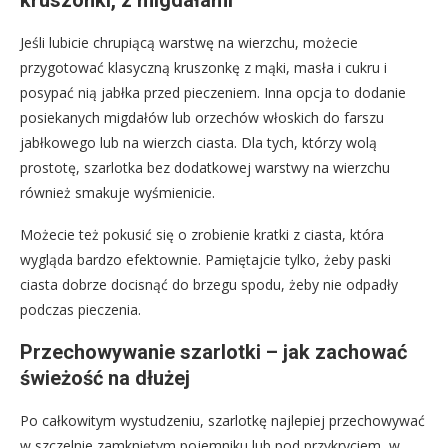
kruszonki, z migdałami
Jeśli lubicie chrupiącą warstwę na wierzchu, możecie
przygotować klasyczną kruszonkę z mąki, masła i cukru i
posypać nią jabłka przed pieczeniem. Inna opcja to dodanie
posiekanych migdałów lub orzechów włoskich do farszu
jabłkowego lub na wierzch ciasta. Dla tych, którzy wolą
prostotę, szarlotka bez dodatkowej warstwy na wierzchu
również smakuje wyśmienicie.
Możecie też pokusić się o zrobienie kratki z ciasta, która
wygląda bardzo efektownie. Pamiętajcie tylko, żeby paski
ciasta dobrze docisnąć do brzegu spodu, żeby nie odpadły
podczas pieczenia.
Przechowywanie szarlotki – jak zachować
świeżość na dłużej
Po całkowitym wystudzeniu, szarlotkę najlepiej przechowywać
w szczelnie zamkniętym pojemniku lub pod przykryciem, w