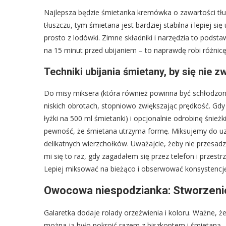
Najlepsza będzie śmietanka kremówka o zawartości tł
tłuszczu, tym śmietana jest bardziej stabilna i lepiej si
prosto z lodówki. Zimne składniki i narzędzia to podst
na 15 minut przed ubijaniem – to naprawdę robi różnicę
Techniki ubijania śmietany, by się nie z
Do misy miksera (która również powinna być schłodz
niskich obrotach, stopniowo zwiększając prędkość. Gdy
łyżki na 500 ml śmietanki) i opcjonalnie odrobinę śnieżk
pewność, że śmietana utrzyma formę. Miksujemy do uzy
delikatnych wierzchołków. Uważajcie, żeby nie przesad
mi się to raz, gdy zagadałem się przez telefon i przest
Lepiej miksować na bieżąco i obserwować konsystencj
Owocowa niespodzianka: Stworzenie 
Galaretka dodaje rolady orzeźwienia i koloru. Ważne, żeb
można ją było pokroić razem z biszkoptem i śmietaną.