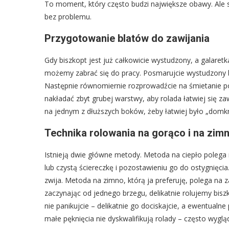
To moment, który często budzi największe obawy. Ale s
bez problemu.
Przygotowanie blatów do zawijania
Gdy biszkopt jest już całkowicie wystudzony, a galaretk
możemy zabrać się do pracy. Posmarujcie wystudzony b
Następnie równomiernie rozprowadźcie na śmietanie pokr
nakładać zbyt grubej warstwy, aby rolada łatwiej się 
na jednym z dłuższych boków, żeby łatwiej było „domkn
Technika rolowania na gorąco i na zim
Istnieją dwie główne metody. Metoda na ciepło polega n
lub czystą ściereczkę i pozostawieniu go do ostygnięci
zwija. Metoda na zimno, którą ja preferuję, polega na 
zaczynając od jednego brzegu, delikatnie rolujemy bisz
nie panikujcie – delikatnie go dociskajcie, a ewentualn
małe pęknięcia nie dyskwalifikują rolady – często wygl