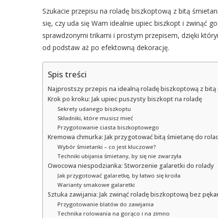
Szukacie przepisu na roladę biszkoptową z bitą śmietan
się, czy uda się Wam idealnie upiec biszkopt i zwinąć 
sprawdzonymi trikami i prostym przepisem, dzięki któr
od podstaw aż po efektowną dekorację.
Spis treści
Najprostszy przepis na idealną roladę biszkoptową z bitą 
Krok po kroku: Jak upiec puszysty biszkopt na roladę
Sekrety udanego biszkoptu
Składniki, które musisz mieć
Przygotowanie ciasta biszkoptowego
Kremowa chmurka: Jak przygotować bitą śmietanę do rola
Wybór śmietanki – co jest kluczowe?
Techniki ubijania śmietany, by się nie zwarzyła
Owocowa niespodzianka: Stworzenie galaretki do rolady
Jak przygotować galaretkę, by łatwo się kroiła
Warianty smakowe galaretki
Sztuka zawijania: Jak zwinąć roladę biszkoptową bez pęka
Przygotowanie blatów do zawijania
Technika rolowania na gorąco i na zimno