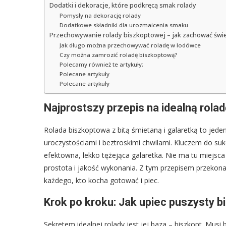
Dodatki i dekoracje, które podkręcą smak rolady
Pomysły na dekorację rolady
Dodatkowe składniki dla urozmaicenia smaku
Przechowywanie rolady biszkoptowej – jak zachować świ
Jak długo można przechowywać roladę w lodówce
Czy można zamrozić roladę biszkoptową?
Polecamy również te artykuły:
Polecane artykuły
Polecane artykuły
Najprostszy przepis na idealną rolad
Rolada biszkoptowa z bitą śmietaną i galaretką to jede
uroczystościami i beztroskimi chwilami. Kluczem do sukc
efektowna, lekko tężejąca galaretka. Nie ma tu miejsca 
prostota i jakość wykonania. Z tym przepisem przekonaci
każdego, kto kocha gotować i piec.
Krok po kroku: Jak upiec puszysty b
Sekretem idealnej rolady jest jej baza – biszkopt. Musi 