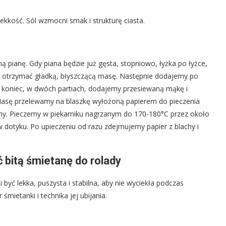
ekkość. Sól wzmocni smak i strukturę ciasta.
ą pianę. Gdy piana będzie już gęsta, stopniowo, łyżka po łyżce,
y otrzymać gładką, błyszczącą masę. Następnie dodajemy po
 koniec, w dwóch partiach, dodajemy przesiewaną mąkę i
. Masę przelewamy na blaszkę wyłożoną papierem do pieczenia
my. Pieczemy w piekarniku nagrzanym do 170-180°C przez około
 w dotyku. Po upieczeniu od razu zdejmujemy papier z blachy i
bitą śmietanę do rolady
 być lekka, puszysta i stabilna, aby nie wyciekła podczas
mietanki i technika jej ubijania.