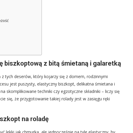
eżość
ę biszkoptową z bitą śmietaną i galaretką
n z tych deserów, który kojarzy się z domem, rodzinnymi
esu jest puszysty, elastyczny biszkopt, delikatna śmietana i
na skomplikowane techniki czy egzotyczne składniki – liczy się
e się, że przygotowanie takiej rolady jest w zasięgu ręki
iszkopt na roladę
być lekki jak chmurka, ale jednocześnie na tyle elastyczny, by