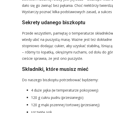
dało się go zwinąć bez pękania. Choć niektórzy twierdzą,
Wystarczy poznać kilka podstawowych zasad, a sukce
Sekrety udanego biszkoptu
Przede wszystkim, pamiętaj o temperaturze składników. 
wtedy ubić na puszystą masę. Ważne jest też dokładne o
stopniowo dodając cukier, aby uzyskać stabilną, lśniącą
– róbmy to łopatką, okrężnymi ruchami, od dołu do gór
cieście sprawia, że jest ono puszyste.
Składniki, które musisz mieć
Do naszego biszkoptu potrzebować będziemy:
4 duże jajka (w temperaturze pokojowej)
120 g cukru pudru (przesianego)
120 g mąki pszennej tortowej (przesianej)
szczyptę soli