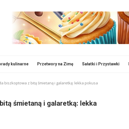
rady kulinarne
Przetwory na Zimę
Sałatki i Przystawki
da biszkoptowa z bitą śmietaną i galaretką: lekka pokusa
itą śmietaną i galaretką: lekka