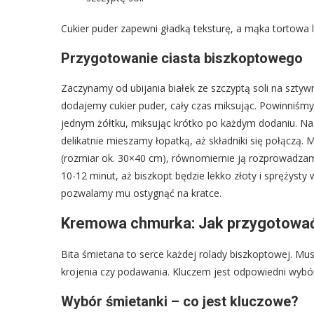
Cukier puder zapewni gładką teksturę, a mąka tortowa l
Przygotowanie ciasta biszkoptowego
Zaczynamy od ubijania białek ze szczyptą soli na sztywn
dodajemy cukier puder, cały czas miksując. Powinniśm
jednym żółtku, miksując krótko po każdym dodaniu. Na
delikatnie mieszamy łopatką, aż składniki się połączą
(rozmiar ok. 30×40 cm), równomiernie ją rozprowadza
10-12 minut, aż biszkopt będzie lekko złoty i sprężysty
pozwalamy mu ostygnąć na kratce.
Kremowa chmurka: Jak przygotować 
Bita śmietana to serce każdej rolady biszkoptowej. Musi
krojenia czy podawania. Kluczem jest odpowiedni wybór ś
Wybór śmietanki – co jest kluczowe?