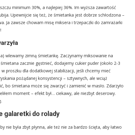
uszczu minimum 30%, a najlepiej 36%. Im wyższa zawartość
ę ubija. Upewnijcie się też, że śmietanka jest dobrze schłodzona –
awa. Ja zawsze chowam misę miksera i trzepaczki do zamrażarki
!
warzyła
ona) wlewamy zimną śmietankę. Zaczynamy miksowanie na
 śmietana zacznie gęstnieć, dodajemy cukier puder (około 2-3
i w proszku dla dodatkowej stabilizacji, jeśli chcemy mieć
skania pożądanej konsystencji – sztywnych, ale wciąż
zić, bo śmietana może się zwarzyć i zamienić w masło. Zdarzyło
rzeliłem moment – efekt był… ciekawy, ale niezbyt deserowy.
ę.
galaretki do rolady
y nie była zbyt płynna, ale też nie za bardzo ścięta, aby łatwo