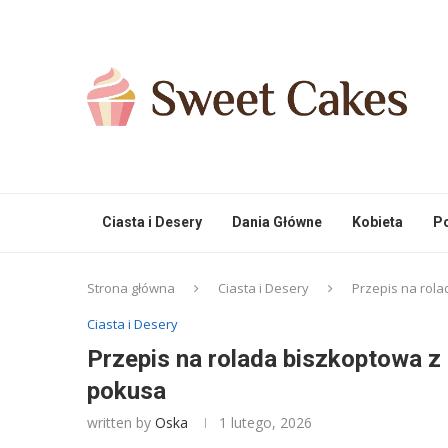
Ciasta i Desery
Dania Główne
Kobieta
Po
Strona główna
Ciasta i Desery
Przepis na rola
Ciasta i Desery
Przepis na rolada biszkoptowa z b
pokusa
written by
Oska
1 lutego, 2026