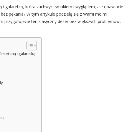
ą i galaretką, która zachwyci smakiem i wyglądem, ale obawiacie
go bez pękania? W tym artykule podzielę się z Wami moimi
ym przygotujecie ten klasyczny deser bez większych problemów,
śmietaną i galaretką
dy
nia