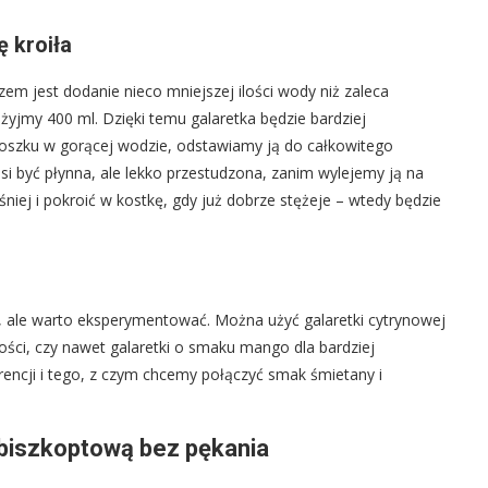
ę kroiła
m jest dodanie nieco mniejszej ilości wody niż zaleca
yjmy 400 ml. Dzięki temu galaretka będzie bardziej
roszku w gorącej wodzie, odstawiamy ją do całkowitego
si być płynna, ale lekko przestudzona, zanim wylejemy ją na
iej i pokroić w kostkę, gdy już dobrze stężeje – wtedy będzie
 ale warto eksperymentować. Można użyć galaretki cytrynowej
ości, czy nawet galaretki o smaku mango dla bardziej
encji i tego, z czym chcemy połączyć smak śmietany i
 biszkoptową bez pękania