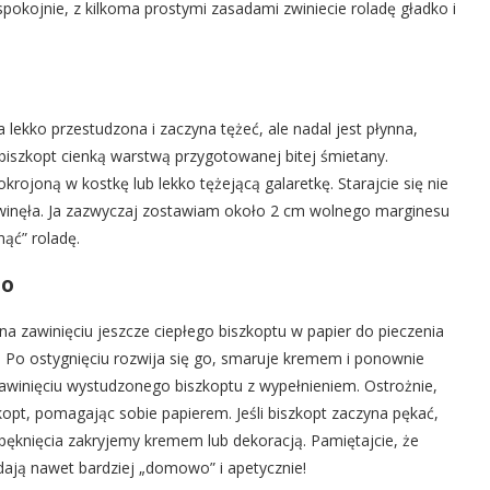
pokojnie, z kilkoma prostymi zasadami zwiniecie roladę gładko i
a lekko przestudzona i zaczyna tężeć, ale nadal jest płynna,
iszkopt cienką warstwą przygotowanej bitej śmietany.
ojoną w kostkę lub lekko tężejącą galaretkę. Starajcie się nie
zawinęła. Ja zazwyczaj zostawiam około 2 cm wolnego marginesu
ąć” roladę.
no
a zawinięciu jeszcze ciepłego biszkoptu w papier do pieczenia
a. Po ostygnięciu rozwija się go, smaruje kremem i ponownie
zawinięciu wystudzonego biszkoptu z wypełnieniem. Ostrożnie,
kopt, pomagając sobie papierem. Jeśli biszkopt zaczyna pękać,
e pęknięcia zakryjemy kremem lub dekoracją. Pamiętajcie, że
ądają nawet bardziej „domowo” i apetycznie!