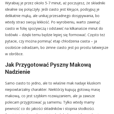
Wyrabiaj je przez około 5-7 minut, aż poczujesz, że składniki
idealnie się połączyły. Jeśli ciasto jest klejące, podsypuj je
delikatnie mąką, ale unikaj przesadnego dosypywania, bo
wtedy straci swoją lekkość. Po wyrobieniu, warto zawinąć
ciasto w folię spożywczą i odstawić na kilkanaście minut do
lodówki – dzięki temu będzie lepiej się formować. Często też
pytacie, czy można pominąć etap chłodzenia ciasta – ja
osobiście odradzam, bo zimne ciasto jest po prostu łatwiejsze
w obróbce.
Jak Przygotować Pyszny Makową
Nadzienie
Samo ciasto to jedno, ale to właśnie mak nadaje kluskom
niepowtarzalny charakter. Niektórzy kupują gotową masę
makową, co jest szybkim rozwiązaniem, ale ja zawsze
polecam przygotować ją samemu. Tylko wtedy mamy
pewność co do jakości składników i stopnia słodkości.