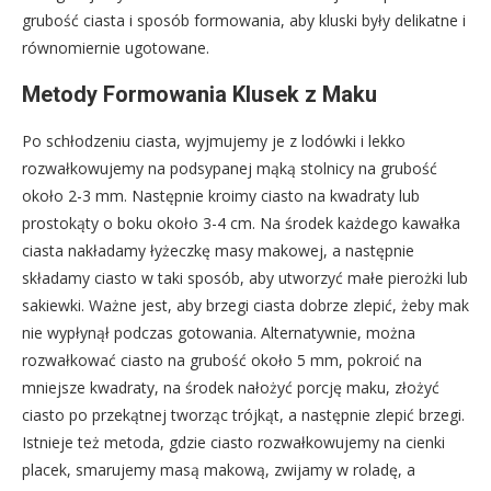
grubość ciasta i sposób formowania, aby kluski były delikatne i
równomiernie ugotowane.
Metody Formowania Klusek z Maku
Po schłodzeniu ciasta, wyjmujemy je z lodówki i lekko
rozwałkowujemy na podsypanej mąką stolnicy na grubość
około 2-3 mm. Następnie kroimy ciasto na kwadraty lub
prostokąty o boku około 3-4 cm. Na środek każdego kawałka
ciasta nakładamy łyżeczkę masy makowej, a następnie
składamy ciasto w taki sposób, aby utworzyć małe pierożki lub
sakiewki. Ważne jest, aby brzegi ciasta dobrze zlepić, żeby mak
nie wypłynął podczas gotowania. Alternatywnie, można
rozwałkować ciasto na grubość około 5 mm, pokroić na
mniejsze kwadraty, na środek nałożyć porcję maku, złożyć
ciasto po przekątnej tworząc trójkąt, a następnie zlepić brzegi.
Istnieje też metoda, gdzie ciasto rozwałkowujemy na cienki
placek, smarujemy masą makową, zwijamy w roladę, a