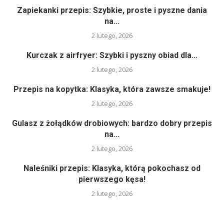
Zapiekanki przepis: Szybkie, proste i pyszne dania
na...
2 lutego, 2026
Kurczak z airfryer: Szybki i pyszny obiad dla...
2 lutego, 2026
Przepis na kopytka: Klasyka, która zawsze smakuje!
2 lutego, 2026
Gulasz z żołądków drobiowych: bardzo dobry przepis
na...
2 lutego, 2026
Naleśniki przepis: Klasyka, którą pokochasz od
pierwszego kęsa!
2 lutego, 2026