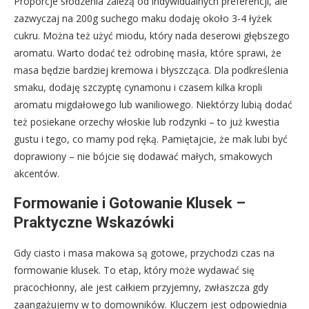
Proporcje słodzenia zależą od indywidualnych preferencji, ale
zazwyczaj na 200g suchego maku dodaję około 3-4 łyżek
cukru. Można też użyć miodu, który nada deserowi głębszego
aromatu. Warto dodać też odrobinę masła, które sprawi, że
masa będzie bardziej kremowa i błyszcząca. Dla podkreślenia
smaku, dodaję szczyptę cynamonu i czasem kilka kropli
aromatu migdałowego lub waniliowego. Niektórzy lubią dodać
też posiekane orzechy włoskie lub rodzynki – to już kwestia
gustu i tego, co mamy pod ręką. Pamiętajcie, że mak lubi być
doprawiony – nie bójcie się dodawać małych, smakowych
akcentów.
Formowanie i Gotowanie Klusek –
Praktyczne Wskazówki
Gdy ciasto i masa makowa są gotowe, przychodzi czas na
formowanie klusek. To etap, który może wydawać się
pracochłonny, ale jest całkiem przyjemny, zwłaszcza gdy
zaangażujemy w to domowników. Kluczem jest odpowiednia