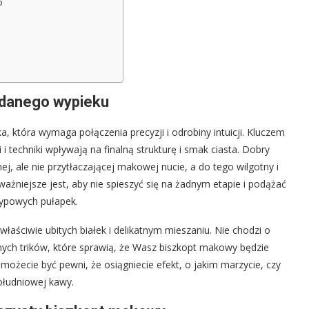
o
udanego wypieku
 która wymaga połączenia precyzji i odrobiny intuicji. Kluczem
i techniki wpływają na finalną strukturę i smak ciasta. Dobry
j, ale nie przytłaczającej makowej nucie, a do tego wilgotny i
ażniejsze jest, aby nie spieszyć się na żadnym etapie i podążać
typowych pułapek.
łaściwie ubitych białek i delikatnym mieszaniu. Nie chodzi o
ch trików, które sprawią, że Wasz biszkopt makowy będzie
żecie być pewni, że osiągniecie efekt, o jakim marzycie, czy
południowej kawy.