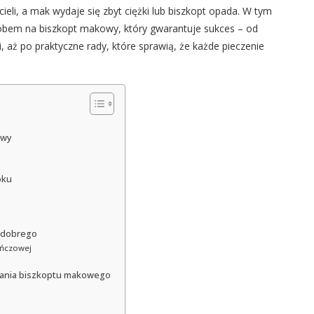
cieli, a mak wydaje się zbyt ciężki lub biszkopt opada. W tym
bem na biszkopt makowy, który gwarantuje sukces – od
, aż po praktyczne rady, które sprawią, że każde pieczenie
owy
oku
ś dobrego
ańczowej
wania biszkoptu makowego