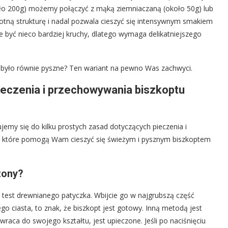
ło 200g) możemy połączyć z mąką ziemniaczaną (około 50g) lub
gotną strukturę i nadal pozwala cieszyć się intensywnym smakiem
e być nieco bardziej kruchy, dlatego wymaga delikatniejszego
 było równie pyszne? Ten wariant na pewno Was zachwyci.
eczenia i przechowywania biszkoptu
jemy się do kilku prostych zasad dotyczących pieczenia i
, które pomogą Wam cieszyć się świeżym i pysznym biszkoptem
zony?
est drewnianego patyczka. Wbijcie go w najgrubszą część
ego ciasta, to znak, że biszkopt jest gotowy. Inną metodą jest
i wraca do swojego kształtu, jest upieczone. Jeśli po naciśnięciu