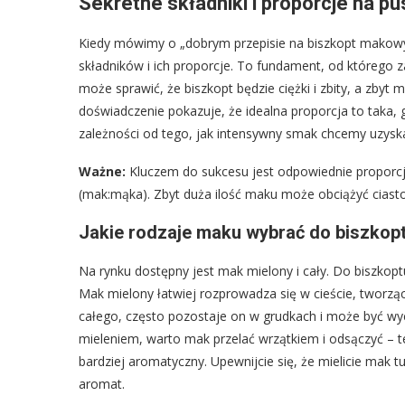
Sekretne składniki i proporcje na 
Kiedy mówimy o „dobrym przepisie na biszkopt makowy”
składników i ich proporcje. To fundament, od którego 
może sprawić, że biszkopt będzie ciężki i zbity, a zb
doświadczenie pokazuje, że idealna proporcja to taka,
zależności od tego, jak intensywny smak chcemy uzysk
Ważne:
Kluczem do sukcesu jest odpowiednie proporcj
(mak:mąka). Zbyt duża ilość maku może obciążyć ciasto
Jakie rodzaje maku wybrać do biszkop
Na rynku dostępny jest mak mielony i cały. Do biszk
Mak mielony łatwiej rozprowadza się w cieście, tworząc 
całego, często pozostaje on w grudkach i może być wyc
mieleniem, warto mak przelać wrzątkiem i odsączyć – te
bardziej aromatyczny. Upewnijcie się, że mielicie mak 
aromat.