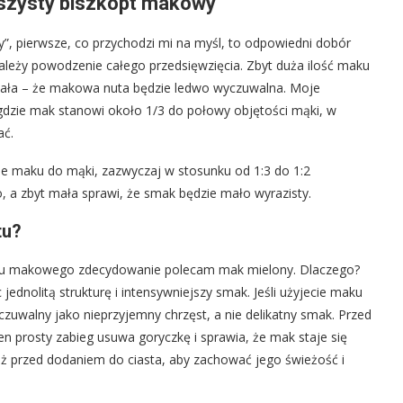
puszysty biszkopt makowy
, pierwsze, co przychodzi mi na myśl, to odpowiedni dobór
zależy powodzenie całego przedsięwzięcia. Zbyt duża ilość maku
yt mała – że makowa nuta będzie ledwo wyczuwalna. Moje
 gdzie mak stanowi około 1/3 do połowy objętości mąki, w
ać.
e maku do mąki, zazwyczaj w stosunku od 1:3 do 1:2
, a zbyt mała sprawi, że smak będzie mało wyrazisty.
tu?
optu makowego zdecydowanie polecam mak mielony. Dlaczego?
jednolitą strukturę i intensywniejszy smak. Jeśli użyjecie maku
zuwalny jako nieprzyjemny chrzęst, a nie delikatny smak. Przed
n prosty zabieg usuwa goryczkę i sprawia, że mak staje się
tuż przed dodaniem do ciasta, aby zachować jego świeżość i