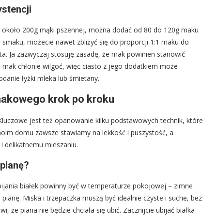
stencji
na około 200g mąki pszennej, można dodać od 80 do 120g maku
m smaku, możecie nawet zbliżyć się do proporcji 1:1 maku do
ta. Ja zazwyczaj stosuję zasadę, że mak powinien stanowić
e mak chłonie wilgoć, więc ciasto z jego dodatkiem może
danie łyżki mleka lub śmietany.
makowego krok po kroku
Kluczowe jest też opanowanie kilku podstawowych technik, które
moim domu zawsze stawiamy na lekkość i puszystość, a
 i delikatnemu mieszaniu.
 pianę?
bijania białek powinny być w temperaturze pokojowej – zimne
ną pianę. Miska i trzepaczka muszą być idealnie czyste i suche, bez
, że piana nie będzie chciała się ubić. Zacznijcie ubijać białka