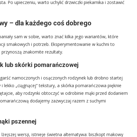
 Po upieczeniu, warto uchylić drzwiczki piekarnika i zostawić
owy – dla każdego coś dobrego
niały sam w sobie, warto znać kilka jego wariantów, które
ji smakowych i potrzeb. Eksperymentowanie w kuchni to
 przynoszą znakomite rezultaty.
k lub skórki pomarańczowej
sta garść namoczonych i osączonych rodzynek lub drobno startej
 i lekko „ciągnącej” tekstury, a skórka pomarańczowa pięknie
ętajcie, aby rodzynki obtoczyć w odrobinie mąki przed dodaniem
kę pomarańczową dodajemy zazwyczaj razem z suchymi
mąki pszennej
lżejszej wersji, istnieje świetna alternatywa: biszkopt makowy