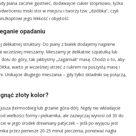
dy piana zacznie gęstnieć, dodawajcie cukier stopniowo, łyżka
odwróceniu miski stoi w miejscu i tworzy tzw. „dzióbka”, czyli
biszkoptowi jego lekkość i objętość.
ieganie opadaniu
ej delikatnej struktury. Do piany z białek dodajemy najpierw
re wcześniej mieszamy. Mieszamy je delikatnie szpatułką lub
dołu do góry, tak jakbyśmy „zagarniali” masę. Chodzi o to, aby
żółtka, warto je wcześniej utrzeć z cukrem na puszystą masę i
i. Unikajcie długiego mieszania – gdy tylko składniki się połączą,
ągnąć złoty kolor?
jusza (termoobieg lub grzanie góra-dół). Nigdy nie wkładajcie
 od wielkości formy i piekarnika, ale zazwyczaj wynosi od 30 do
cie w jego środek drewniany patyczek – jeśli po wyjęciu jest
arnika przez pierwsze 20-25 minut pieczenia, ponieważ nagła