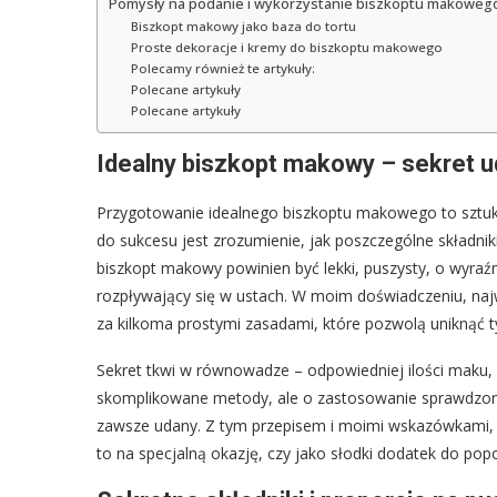
Pomysły na podanie i wykorzystanie biszkoptu makoweg
Biszkopt makowy jako baza do tortu
Proste dekoracje i kremy do biszkoptu makowego
Polecamy również te artykuły:
Polecane artykuły
Polecane artykuły
Idealny biszkopt makowy – sekret 
Przygotowanie idealnego biszkoptu makowego to sztuka,
do sukcesu jest zrozumienie, jak poszczególne składniki 
biszkopt makowy powinien być lekki, puszysty, o wyraźne
rozpływający się w ustach. W moim doświadczeniu, najw
za kilkoma prostymi zasadami, które pozwolą uniknąć 
Sekret tkwi w równowadze – odpowiedniej ilości maku, w
skomplikowane metody, ale o zastosowanie sprawdzony
zawsze udany. Z tym przepisem i moimi wskazówkami, mo
to na specjalną okazję, czy jako słodki dodatek do po