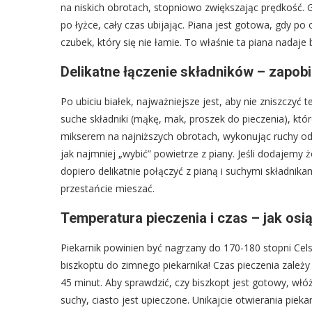
na niskich obrotach, stopniowo zwiększając prędkość. G
po łyżce, cały czas ubijając. Piana jest gotowa, gdy po 
czubek, który się nie łamie. To właśnie ta piana nadaje 
Delikatne łączenie składników – zapob
Po ubiciu białek, najważniejsze jest, aby nie zniszczyć t
suche składniki (mąkę, mak, proszek do pieczenia), któ
mikserem na najniższych obrotach, wykonując ruchy od 
jak najmniej „wybić” powietrze z piany. Jeśli dodajemy 
dopiero delikatnie połączyć z pianą i suchymi składnikam
przestańcie mieszać.
Temperatura pieczenia i czas – jak osi
Piekarnik powinien być nagrzany do 170-180 stopni Cels
biszkoptu do zimnego piekarnika! Czas pieczenia zależy
45 minut. Aby sprawdzić, czy biszkopt jest gotowy, włóż
suchy, ciasto jest upieczone. Unikajcie otwierania piek