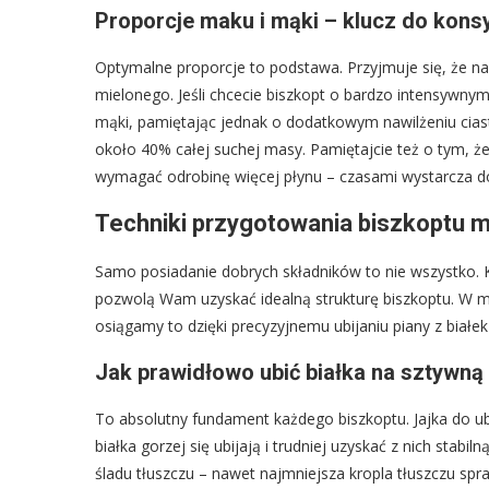
Proporcje maku i mąki – klucz do konsy
Optymalne proporcje to podstawa. Przyjmuje się, że 
mielonego. Jeśli chcecie biszkopt o bardzo intensywny
mąki, pamiętając jednak o dodatkowym nawilżeniu cias
około 40% całej suchej masy. Pamiętajcie też o tym, ż
wymagać odrobinę więcej płynu – czasami wystarcza do
Techniki przygotowania biszkoptu 
Samo posiadanie dobrych składników to nie wszystko. 
pozwolą Wam uzyskać idealną strukturę biszkoptu. W 
osiągamy to dzięki precyzyjnemu ubijaniu piany z białek
Jak prawidłowo ubić białka na sztywną
To absolutny fundament każdego biszkoptu. Jajka do u
białka gorzej się ubijają i trudniej uzyskać z nich stabil
śladu tłuszczu – nawet najmniejsza kropla tłuszczu sprawi