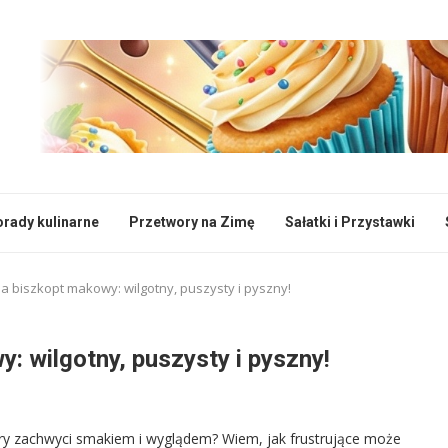
rady kulinarne
Przetwory na Zimę
Sałatki i Przystawki
a biszkopt makowy: wilgotny, puszysty i pyszny!
: wilgotny, puszysty i pyszny!
ry zachwyci smakiem i wyglądem? Wiem, jak frustrujące może