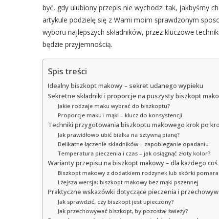
być, gdy ulubiony przepis nie wychodzi tak, jakbyśmy ch
artykule podzielę się z Wami moim sprawdzonym sposo
wyboru najlepszych składników, przez kluczowe techniki
będzie przyjemnością.
Spis treści
Idealny biszkopt makowy – sekret udanego wypieku
Sekretne składniki i proporcje na puszysty biszkopt mak
Jakie rodzaje maku wybrać do biszkoptu?
Proporcje maku i mąki – klucz do konsystencji
Techniki przygotowania biszkoptu makowego krok po kr
Jak prawidłowo ubić białka na sztywną pianę?
Delikatne łączenie składników – zapobieganie opadaniu
Temperatura pieczenia i czas – jak osiągnąć złoty kolor?
Warianty przepisu na biszkopt makowy – dla każdego co
Biszkopt makowy z dodatkiem rodzynek lub skórki pomar
Lżejsza wersja: biszkopt makowy bez mąki pszennej
Praktyczne wskazówki dotyczące pieczenia i przechowy
Jak sprawdzić, czy biszkopt jest upieczony?
Jak przechowywać biszkopt, by pozostał świeży?