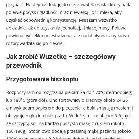
przypalić. Następnie dodaję do niej kawałek masła, który nada
polewie połysk i gładkość, oraz niewielką ilość mleka, aby
uzyskać odpowiednią konsystencję. Mieszam wszystko
dokładnie, aż do uzyskania jednolitej, lśniącej masy. Polewa
powinna być lekko przestudzona, ale nadal płynna, aby łatwo
rozprowadziła się po cieście.
Jak zrobić Wuzetkę – szczegółowy
przewodnik
Przygotowanie biszkoptu
Rozpoczynam od rozgrzania piekarnika do 170°C (termoobieg)
lub 180°C (góra-dół). Dno tortownicy o średnicy około 24-26
cm wykładam papierem do pieczenia, a boki smaruję masłem i
obsypuję mąką lub bułką tartą. W dużej misce ubijam 5-6 jajek
ze szczyptą soli na bardzo puszystą masę z cukrem (około
150-180g). Stopniowo dodaję przesianą mąkę pszenną (około
120g) wymieszaną z 2-3 łyżkami dobrej jakości gorzkiego