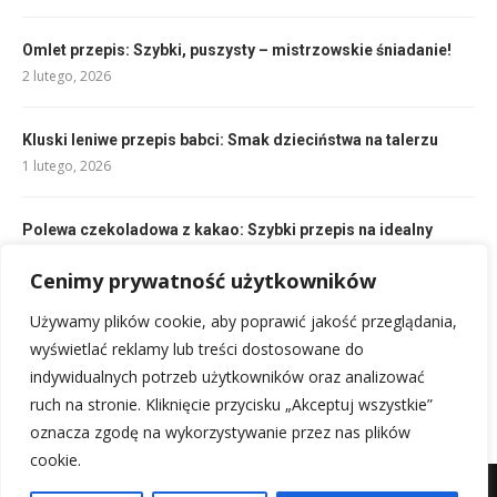
Omlet przepis: Szybki, puszysty – mistrzowskie śniadanie!
2 lutego, 2026
Kluski leniwe przepis babci: Smak dzieciństwa na talerzu
1 lutego, 2026
Polewa czekoladowa z kakao: Szybki przepis na idealny
deser
Cenimy prywatność użytkowników
1 lutego, 2026
Używamy plików cookie, aby poprawić jakość przeglądania,
Sałatka z makaronem ryżowym i kurczakiem – lekka i sycąca
wyświetlać reklamy lub treści dostosowane do
8 lutego, 2026
indywidualnych potrzeb użytkowników oraz analizować
ruch na stronie. Kliknięcie przycisku „Akceptuj wszystkie”
oznacza zgodę na wykorzystywanie przez nas plików
cookie.
Mapa witryny
Kontakt z nami