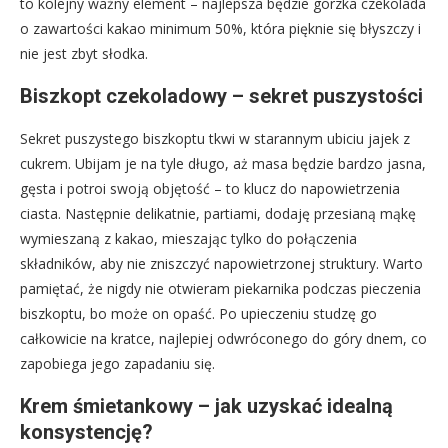
to kolejny ważny element – najlepsza będzie gorzka czekolada
o zawartości kakao minimum 50%, która pięknie się błyszczy i
nie jest zbyt słodka.
Biszkopt czekoladowy – sekret puszystości
Sekret puszystego biszkoptu tkwi w starannym ubiciu jajek z
cukrem. Ubijam je na tyle długo, aż masa będzie bardzo jasna,
gęsta i potroi swoją objętość – to klucz do napowietrzenia
ciasta. Następnie delikatnie, partiami, dodaję przesianą mąkę
wymieszaną z kakao, mieszając tylko do połączenia
składników, aby nie zniszczyć napowietrzonej struktury. Warto
pamiętać, że nigdy nie otwieram piekarnika podczas pieczenia
biszkoptu, bo może on opaść. Po upieczeniu studzę go
całkowicie na kratce, najlepiej odwróconego do góry dnem, co
zapobiega jego zapadaniu się.
Krem śmietankowy – jak uzyskać idealną
konsystencję?