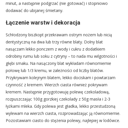
minut, a następnie podgrzać (nie gotować) i stopniowo
dodawać do ubijanej śmietany.
Łączenie warstw i dekoracja
Schłodzony biszkopt przekrawam ostrym nożem lub nicią
dentystyczną na dwa lub trzy równe blaty. Dolny blat
nasączam lekko ponczem z wody i cukru z dodatkiem
odrobiny rumu lub soku z cytryny – to nada mu wilgotności i
głębi smaku. Na nasączony blat wykładam równomiernie
połowę lub 1/3 kremu, w zależności od liczby blatów.
Przykrywam kolejnym blatem, lekko dociskam i powtarzam
czynność z kremem. Wierzch ciasta również pokrywam
kremem. Następnie przygotowuję polewę czekoladową,
rozpuszczając 100g gorzkiej czekolady z 50g masła i 2-3
łyżkami mleka. Gdy polewa jest gładka, lekko przestudzoną
wylewam na wierzch ciasta, rozprowadzając ją równomiernie.
Pozostawiam ciasto do stężenia polewy, najlepiej w lodówce.