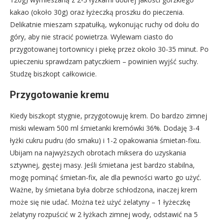
kakao (około 30g) oraz łyżeczką proszku do pieczenia.
Delikatnie mieszam szpatułką, wykonując ruchy od dołu do
góry, aby nie stracić powietrza. Wylewam ciasto do
przygotowanej tortownicy i piekę przez około 30-35 minut. Po
upieczeniu sprawdzam patyczkiem – powinien wyjść suchy.
Studzę biszkopt całkowicie.
Przygotowanie kremu
Kiedy biszkopt stygnie, przygotowuję krem. Do bardzo zimnej
miski wlewam 500 ml śmietanki kremówki 36%. Dodaję 3-4
łyżki cukru pudru (do smaku) i 1-2 opakowania śmietan-fixu.
Ubijam na najwyższych obrotach miksera do uzyskania
sztywnej, gęstej masy. Jeśli śmietana jest bardzo stabilna,
mogę pominąć śmietan-fix, ale dla pewności warto go użyć.
Ważne, by śmietana była dobrze schłodzona, inaczej krem
może się nie udać. Można też użyć żelatyny – 1 łyżeczkę
żelatyny rozpuścić w 2 łyżkach zimnej wody, odstawić na 5