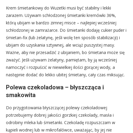
Krem śmietankowy do Wuzetki musi być stabilny i lekki
zarazem. Używam schłodzonej śmietanki kremówki 36%,
którą ubijam w bardzo zimnej misce – najlepiej wcześniej
schłodzonej w zamrażarce. Do śmietanki dodaję cukier puder i
śmietan-fix (lub żelatynę, jeśli wolę ten sposób stabilizacji) i
ubijam do uzyskania sztywnej, ale wciąż puszystej masy.
Ważne, aby nie przesadzić z ubijaniem, bo śmietana może się
zważyć. Jeśli używam żelatyny, pamiętam, by ją wcześniej
namoczyć i rozpuścić w niewielkiej ilości gorącej wody, a
następnie dodać do lekko ubitej śmietany, cały czas miksując.
Polewa czekoladowa – błyszcząca i
smakowita
Do przygotowania błyszczącej polewy czekoladowej
potrzebujemy dobrej jakości gorzkiej czekolady, masła i
odrobiny mleka lub śmietanki. Czekoladę rozpuszczam w
kąpieli wodnej lub w mikrofalówce, uważając, by jej nie