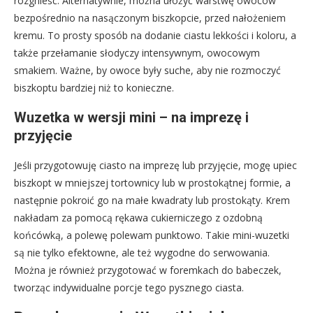
rozgnieść. Alternatywnie, można ułożyć warstwę owoców
bezpośrednio na nasączonym biszkopcie, przed nałożeniem
kremu. To prosty sposób na dodanie ciastu lekkości i koloru, a
także przełamanie słodyczy intensywnym, owocowym
smakiem. Ważne, by owoce były suche, aby nie rozmoczyć
biszkoptu bardziej niż to konieczne.
Wuzetka w wersji mini – na imprezę i
przyjęcie
Jeśli przygotowuję ciasto na imprezę lub przyjęcie, mogę upiec
biszkopt w mniejszej tortownicy lub w prostokątnej formie, a
następnie pokroić go na małe kwadraty lub prostokąty. Krem
nakładam za pomocą rękawa cukierniczego z ozdobną
końcówką, a polewę polewam punktowo. Takie mini-wuzetki
są nie tylko efektowne, ale też wygodne do serwowania.
Można je również przygotować w foremkach do babeczek,
tworząc indywidualne porcje tego pysznego ciasta.