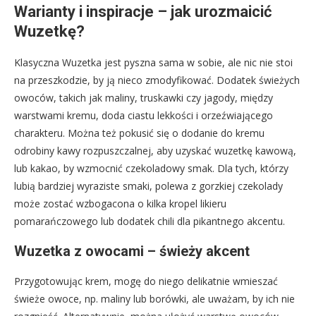
Warianty i inspiracje – jak urozmaicić
Wuzetkę?
Klasyczna Wuzetka jest pyszna sama w sobie, ale nic nie stoi
na przeszkodzie, by ją nieco zmodyfikować. Dodatek świeżych
owoców, takich jak maliny, truskawki czy jagody, między
warstwami kremu, doda ciastu lekkości i orzeźwiającego
charakteru. Można też pokusić się o dodanie do kremu
odrobiny kawy rozpuszczalnej, aby uzyskać wuzetkę kawową,
lub kakao, by wzmocnić czekoladowy smak. Dla tych, którzy
lubią bardziej wyraziste smaki, polewa z gorzkiej czekolady
może zostać wzbogacona o kilka kropel likieru
pomarańczowego lub dodatek chili dla pikantnego akcentu.
Wuzetka z owocami – świeży akcent
Przygotowując krem, mogę do niego delikatnie wmieszać
świeże owoce, np. maliny lub borówki, ale uważam, by ich nie