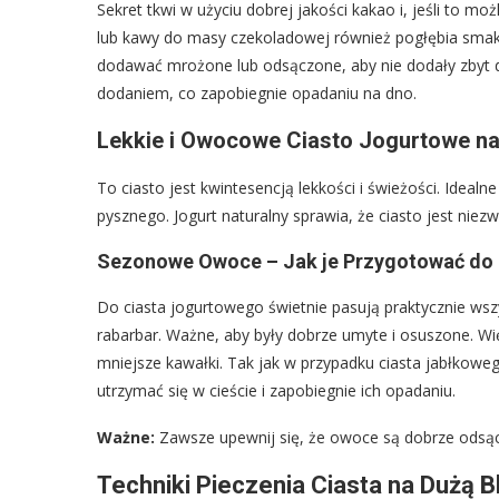
Sekret tkwi w użyciu dobrej jakości kakao i, jeśli to m
lub kawy do masy czekoladowej również pogłębia smak i s
dodawać mrożone lub odsączone, aby nie dodały zbyt d
dodaniem, co zapobiegnie opadaniu na dno.
Lekkie i Owocowe Ciasto Jogurtowe na
To ciasto jest kwintesencją lekkości i świeżości. Ideal
pysznego. Jogurt naturalny sprawia, że ciasto jest niezwy
Sezonowe Owoce – Jak je Przygotować do 
Do ciasta jogurtowego świetnie pasują praktycznie wszy
rabarbar. Ważne, aby były dobrze umyte i osuszone. Wię
mniejsze kawałki. Tak jak w przypadku ciasta jabłkowe
utrzymać się w cieście i zapobiegnie ich opadaniu.
Ważne:
Zawsze upewnij się, że owoce są dobrze odsącz
Techniki Pieczenia Ciasta na Dużą B