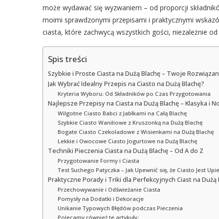
może wydawać się wyzwaniem – od proporcji składników
moimi sprawdzonymi przepisami i praktycznymi wska
ciasta, które zachwycą wszystkich gości, niezależnie od 
Spis treści
Szybkie i Proste Ciasta na Dużą Blachę – Twoje Rozwiąza
Jak Wybrać Idealny Przepis na Ciasto na Dużą Blachę?
Kryteria Wyboru: Od Składników po Czas Przygotowania
Najlepsze Przepisy na Ciasta na Dużą Blachę – Klasyka i N
Wilgotne Ciasto Babci z Jabłkami na Całą Blachę
Szybkie Ciasto Waniliowe z Kruszonką na Dużą Blachę
Bogate Ciasto Czekoladowe z Wisienkami na Dużą Blachę
Lekkie i Owocowe Ciasto Jogurtowe na Dużą Blachę
Techniki Pieczenia Ciasta na Dużą Blachę – Od A do Z
Przygotowanie Formy i Ciasta
Test Suchego Patyczka – Jak Upewnić się, że Ciasto Jest Up
Praktyczne Porady i Triki dla Perfekcyjnych Ciast na Dużą
Przechowywanie i Odświeżanie Ciasta
Pomysły na Dodatki i Dekoracje
Unikanie Typowych Błędów podczas Pieczenia
Polecamy również te artykuły: