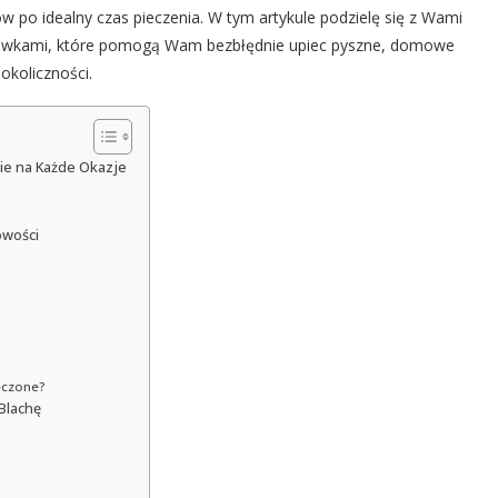
 po idealny czas pieczenia. W tym artykule podzielę się z Wami
zówkami, które pomogą Wam bezbłędnie upiec pyszne, domowe
okoliczności.
nie na Każde Okazje
owości
ieczone?
 Blachę