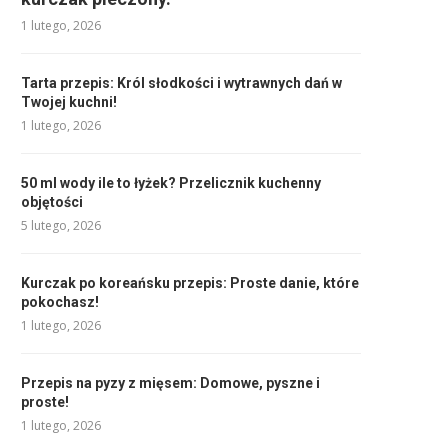
1 lutego, 2026
Tarta przepis: Król słodkości i wytrawnych dań w
Twojej kuchni!
1 lutego, 2026
50 ml wody ile to łyżek? Przelicznik kuchenny
objętości
5 lutego, 2026
Kurczak po koreańsku przepis: Proste danie, które
pokochasz!
1 lutego, 2026
Przepis na pyzy z mięsem: Domowe, pyszne i
proste!
1 lutego, 2026