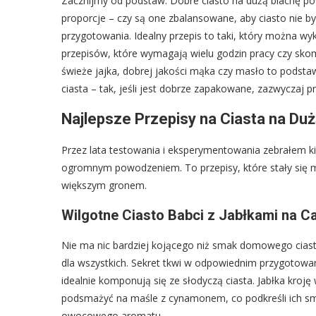
Zacznijmy od podstaw. Dobre ciasto na dużą blachę 
proporcje – czy są one zbalansowane, aby ciasto nie by
przygotowania. Idealny przepis to taki, który można w
przepisów, które wymagają wielu godzin pracy czy sko
świeże jajka, dobrej jakości mąka czy masło to podst
ciasta – tak, jeśli jest dobrze zapakowane, zazwyczaj pr
Najlepsze Przepisy na Ciasta na Duż
Przez lata testowania i eksperymentowania zebrałem kil
ogromnym powodzeniem. To przepisy, które stały się m
większym gronem.
Wilgotne Ciasto Babci z Jabłkami na C
Nie ma nic bardziej kojącego niż smak domowego ciast
dla wszystkich. Sekret tkwi w odpowiednim przygotowan
idealnie komponują się ze słodyczą ciasta. Jabłka kroję
podsmażyć na maśle z cynamonem, co podkreśli ich smak
owocowego aromatu.