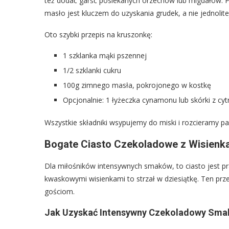
też dodać garść posiekanych orzechów lub migdałów. 
masło jest kluczem do uzyskania grudek, a nie jednolit
Oto szybki przepis na kruszonkę:
1 szklanka mąki pszennej
1/2 szklanki cukru
100g zimnego masła, pokrojonego w kostkę
Opcjonalnie: 1 łyżeczka cynamonu lub skórki z cyt
Wszystkie składniki wsypujemy do miski i rozcieramy p
Bogate Ciasto Czekoladowe z Wisienka
Dla miłośników intensywnych smaków, to ciasto jest pr
kwaskowymi wisienkami to strzał w dziesiątkę. Ten prz
gościom.
Jak Uzyskać Intensywny Czekoladowy Sma