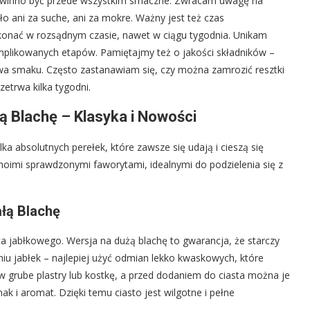
powinno być przede wszystkim smaczne. Zwracam uwagę na
ło ani za suche, ani za mokre. Ważny jest też czas
ykonać w rozsądnym czasie, nawet w ciągu tygodnia. Unikam
mplikowanych etapów. Pamiętajmy też o jakości składników –
awa smaku. Często zastanawiam się, czy można zamrozić resztki
zetrwa kilka tygodni.
ą Blachę – Klasyka i Nowości
ka absolutnych perełek, które zawsze się udają i cieszą się
oimi sprawdzonymi faworytami, idealnymi do podzielenia się z
ałą Blachę
a jabłkowego. Wersja na dużą blachę to gwarancja, że starczy
iu jabłek – najlepiej użyć odmian lekko kwaskowych, które
 w grube plastry lub kostkę, a przed dodaniem do ciasta można je
 i aromat. Dzięki temu ciasto jest wilgotne i pełne