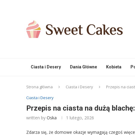
Ciasta i Desery
Dania Główne
Kobieta
Po
Strona główna
Ciasta i Desery
Przepis na cias
Ciasta i Desery
Przepis na ciasta na dużą blachę
written by
Oska
1 lutego, 2026
Zdarza się, że domowe okazje wymagają czegoś więcej 