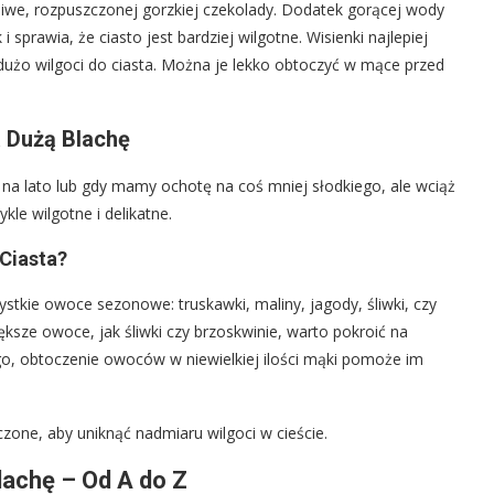
ożliwe, rozpuszczonej gorzkiej czekolady. Dodatek gorącej wody
prawia, że ciasto jest bardziej wilgotne. Wisienki najlepiej
użo wilgoci do ciasta. Można je lekko obtoczyć w mące przed
 Dużą Blachę
ne na lato lub gdy mamy ochotę na coś mniej słodkiego, ale wciąż
kle wilgotne i delikatne.
Ciasta?
stkie owoce sezonowe: truskawki, maliny, jagody, śliwki, czy
ksze owoce, jak śliwki czy brzoskwinie, warto pokroić na
go, obtoczenie owoców w niewielkiej ilości mąki pomoże im
one, aby uniknąć nadmiaru wilgoci w cieście.
lachę – Od A do Z