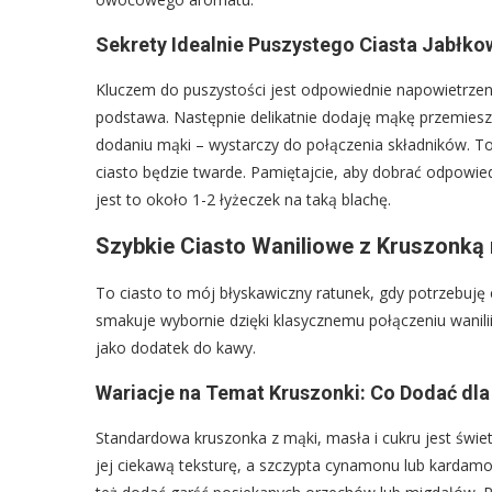
Sekrety Idealnie Puszystego Ciasta Jabłk
Kluczem do puszystości jest odpowiednie napowietrzeni
podstawa. Następnie delikatnie dodaję mąkę przemiesza
dodaniu mąki – wystarczy do połączenia składników. To
ciasto będzie twarde. Pamiętajcie, aby dobrać odpowied
jest to około 1-2 łyżeczek na taką blachę.
Szybkie Ciasto Waniliowe z Kruszonką
To ciasto to mój błyskawiczny ratunek, gdy potrzebuję
smakuje wybornie dzięki klasycznemu połączeniu wanilii 
jako dodatek do kawy.
Wariacje na Temat Kruszonki: Co Dodać d
Standardowa kruszonka z mąki, masła i cukru jest świ
jej ciekawą teksturę, a szczypta cynamonu lub karda