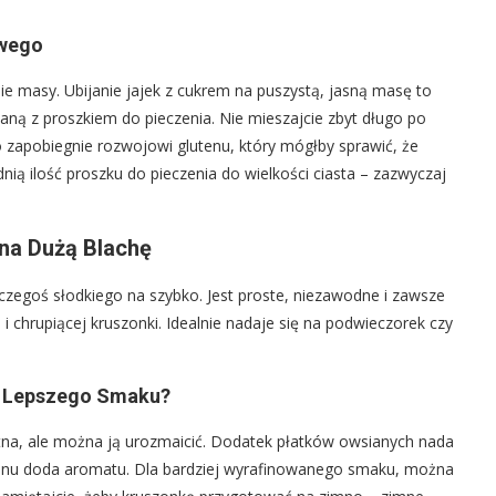
owego
e masy. Ubijanie jajek z cukrem na puszystą, jasną masę to
ną z proszkiem do pieczenia. Nie mieszajcie zbyt długo po
 zapobiegnie rozwojowi glutenu, który mógłby sprawić, że
nią ilość proszku do pieczenia do wielkości ciasta – zazwyczaj
 na Dużą Blachę
 czegoś słodkiego na szybko. Jest proste, niezawodne i zawsze
i chrupiącej kruszonki. Idealnie nadaje się na podwieczorek czy
la Lepszego Smaku?
etna, ale można ją urozmaicić. Dodatek płatków owsianych nada
monu doda aromatu. Dla bardziej wyrafinowanego smaku, można