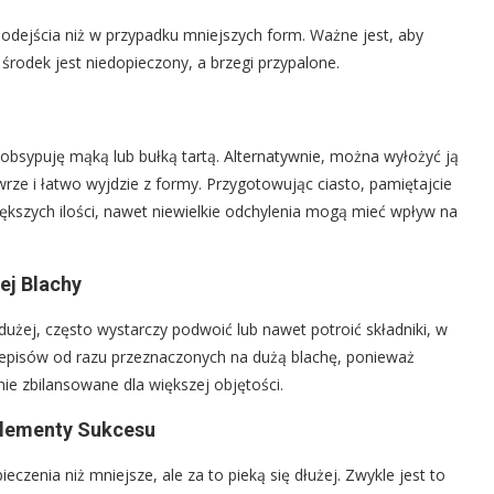
odejścia niż w przypadku mniejszych form. Ważne jest, aby
środek jest niedopieczony, a brzegi przypalone.
sypuję mąką lub bułką tartą. Alternatywnie, można wyłożyć ją
wrze i łatwo wyjdzie z formy. Przygotowując ciasto, pamiętajcie
kszych ilości, nawet niewielkie odchylenia mogą mieć wpływ na
ej Blachy
 dużej, często wystarczy podwoić lub nawet potroić składniki, w
rzepisów od razu przeznaczonych na dużą blachę, ponieważ
ie zbilansowane dla większej objętości.
Elementy Sukcesu
czenia niż mniejsze, ale za to pieką się dłużej. Zwykle jest to