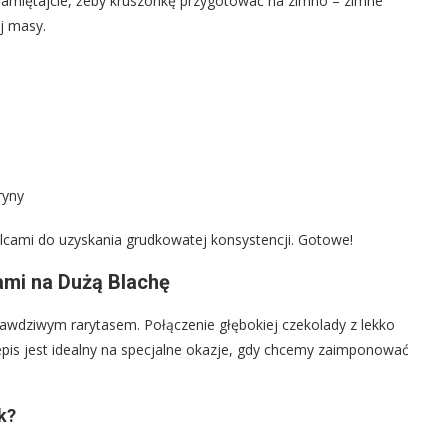
Pamiętajcie, żeby kruszonkę przygotować na zimno – zimne
ej masy.
ryny
alcami do uzyskania grudkowatej konsystencji. Gotowe!
mi na Dużą Blachę
awdziwym rarytasem. Połączenie głębokiej czekolady z lekko
epis jest idealny na specjalne okazje, gdy chcemy zaimponować
k?