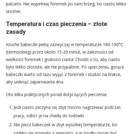
palcami. Nie wypełniaj foremek po sam brzeg, bo ciasto lekko
urośnie.
Temperatura i czas pieczenia – złote
zasady
Kruche babeczki piekę zazwyczaj w temperaturze 180-190°C
(termoobieg) przez około 15-20 minut, w zależności od
wielkości foremek i grubości ciasta. Chodzi o to, aby ciasto
było lekko złociste, ale nie przypalone. Po upieczeniu, gorące
babeczki warto od razu wyjąć z foremek i studzić na kratce,
aby uniknąć zaparowania dna.
Oto kilka praktycznych porad dotyczących pieczenia:
Jeśli ciasto zaczyna się zbyt mocno nagrzewać podczas
pracy, odłóż je na chwilę do lodówki.
Nie piecz babeczek w zbyt wysokiej temperaturze, bo
szybko się przypalą z zewnątrz, a w środku mogą być