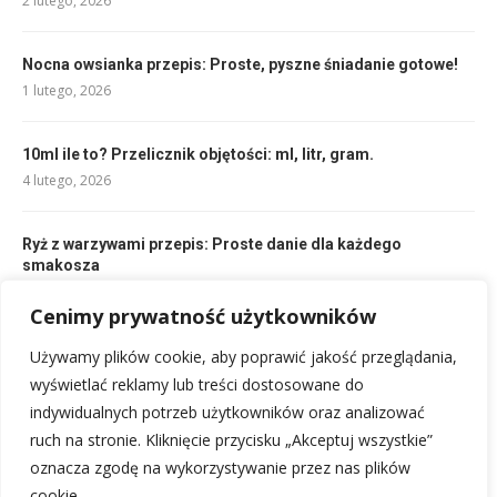
2 lutego, 2026
Nocna owsianka przepis: Proste, pyszne śniadanie gotowe!
1 lutego, 2026
10ml ile to? Przelicznik objętości: ml, litr, gram.
4 lutego, 2026
Ryż z warzywami przepis: Proste danie dla każdego
smakosza
2 lutego, 2026
Cenimy prywatność użytkowników
Używamy plików cookie, aby poprawić jakość przeglądania,
Racuchy z jabłkami na kefirze: Przepyszny placek, który
pokochasz!
wyświetlać reklamy lub treści dostosowane do
1 lutego, 2026
indywidualnych potrzeb użytkowników oraz analizować
ruch na stronie. Kliknięcie przycisku „Akceptuj wszystkie”
oznacza zgodę na wykorzystywanie przez nas plików
cookie.