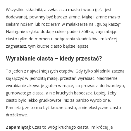
Wszystkie składniki, a zwłaszcza masło i woda (jeśli jest
dodawana), powinny być bardzo zimne. Mąkę i zimne masło
siekam nożem lub rozcieram w malakserze na „grubą kaszę”.
Następnie szybko dodaję cukier puder i żółtko, zagniatając
ciasto tylko do momentu połączenia składników. Im krócej
zagniatasz, tym kruche ciasto będzie lepsze.
Wyrabianie ciasta – kiedy przestać?
To jeden z najważniejszych etapów. Gdy tylko składniki zaczną
się łączyć w jednolitą masę, przestań wyrabiać. Nadmierne
wyrabianie aktywuje gluten w mące, co prowadzi do twardego,
gumowatego ciasta, a nie kruchych babeczek. Lepiej, żeby
ciasto było lekko grudkowate, niż za bardzo wyrobione.
Pamiętaj, że to ma być kruche ciasto, a nie elastyczne ciasto
drożdżowe.
Zapamiętaj:
Czas to wróg kruchego ciasta. Im krócej je