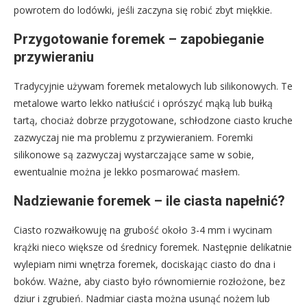
powrotem do lodówki, jeśli zaczyna się robić zbyt miękkie.
Przygotowanie foremek – zapobieganie
przywieraniu
Tradycyjnie używam foremek metalowych lub silikonowych. Te
metalowe warto lekko natłuścić i oprószyć mąką lub bułką
tartą, chociaż dobrze przygotowane, schłodzone ciasto kruche
zazwyczaj nie ma problemu z przywieraniem. Foremki
silikonowe są zazwyczaj wystarczające same w sobie,
ewentualnie można je lekko posmarować masłem.
Nadziewanie foremek – ile ciasta napełnić?
Ciasto rozwałkowuję na grubość około 3-4 mm i wycinam
krążki nieco większe od średnicy foremek. Następnie delikatnie
wylepiam nimi wnętrza foremek, dociskając ciasto do dna i
boków. Ważne, aby ciasto było równomiernie rozłożone, bez
dziur i zgrubień. Nadmiar ciasta można usunąć nożem lub