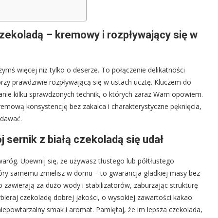
 czekoladą – kremowy i rozpływający się w
ymś więcej niż tylko o deserze. To połączenie delikatności
orzy prawdziwie rozpływającą się w ustach ucztę. Kluczem do
wanie kilku sprawdzonych technik, o których zaraz Wam opowiem.
remową konsystencję bez zakalca i charakterystyczne pęknięcia,
ydawać.
j sernik z białą czekoladą się udał
aróg. Upewnij się, że używasz tłustego lub półtłustego
 który samemu zmielisz w domu – to gwarancja gładkiej masy bez
zawierają za dużo wody i stabilizatorów, zaburzając strukturę
ybieraj czekoladę dobrej jakości, o wysokiej zawartości kakao
epowtarzalny smak i aromat. Pamiętaj, że im lepsza czekolada,