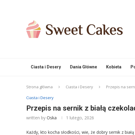
Ciasta i Desery
Dania Główne
Kobieta
Po
Strona główna
Ciasta i Desery
Przepis na sern
Ciasta i Desery
Przepis na sernik z białą czeko
written by
Oska
1 lutego, 2026
Każdy, kto kocha słodkości, wie, że dobry sernik z bia