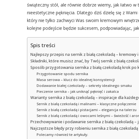
świąteczny stół, ale równie dobrze wiemy, jak łatwo w 
nieestetyczne pęknięcia. Dlatego dziś dzielę się z Wa
który nie tylko zachwyci Was swoim kremowym wnętrz
kolejne podejście będzie sukcesem, podpowiadając, jak
Spis treści
Najlepszy przepis na sernik z białą czekoladą – kremowy i
Składniki, które musisz znać, by Twój sernik z białą czekol
Sposób przygotowania sernika z białą czekoladą krok po 
Przygotowanie spodu sernika
Masa serowa – klucz do idealnej konsystencji
Dodawanie białej czekolady – sekrety idealnego smaku
Pieczenie sernika – jak uniknąć pęknięć i zakalca
Warianty sernika z białą czekoladą – inspiracje dla każdeg
Sernik z białą czekoladą i malinami – klasyczne połączenie
Sernik z białą czekoladą i pistacjami – elegancja na talerzu
Sernik z białą czekoladą i owocami leśnymi – świeżość i ar
Przechowywanie i podawanie sernika z białą czekoladą – 
Najczęstsze błędy przy robieniu sernika z białą czekoladą i
Polecamy również te artykuły: