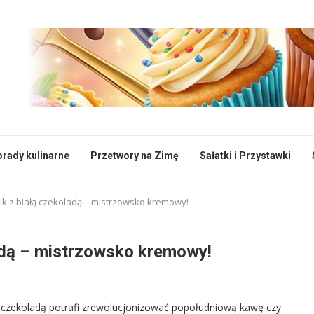
rady kulinarne
Przetwory na Zimę
Sałatki i Przystawki
ik z białą czekoladą – mistrzowsko kremowy!
ladą – mistrzowsko kremowy!
łą czekoladą potrafi zrewolucjonizować popołudniową kawę czy