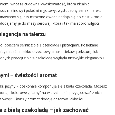
zeniem, wnoszą cudowną kwaskowatość, która idealnie
 sos malinowy i polać nim gotowy, wystudzony sernik – efekt
tanawiamy się, czy mrożone owoce nadają się do ciast – moje
 dodajemy je do masy serowej, która i tak ma sporo wilgoci.
elegancja na talerzu
o, polecam sernik z białą czekoladą i pistacjami. Posiekane
by nadać jej lekko orzechowy smak i ciekawą teksturę, lub
onych pistacji z białą czekoladą wygląda niezwykle elegancko i
nymi – świeżość i aromat
ki, jeżyny – doskonale komponują się z białą czekoladą. Możesz
worząc kolorowe „plamy” na wierzchu, lub przygotować z nich
asowość i świeży aromat dodają deserowi lekkości.
 z białą czekoladą – jak zachować