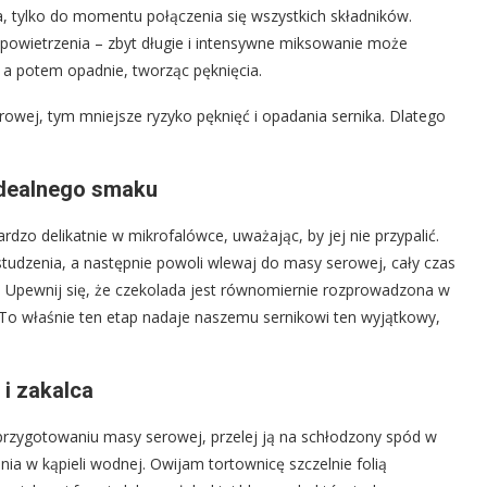
ra, tylko do momentu połączenia się wszystkich składników.
powietrzenia – zbyt długie i intensywne miksowanie może
 a potem opadnie, tworząc pęknięcia.
rowej, tym mniejsze ryzyko pęknięć i opadania sernika. Dlatego
idealnego smaku
rdzo delikatnie w mikrofalówce, uważając, by jej nie przypalić.
studzenia, a następnie powoli wlewaj do masy serowej, cały czas
. Upewnij się, że czekolada jest równomiernie rozprowadzona w
 To właśnie ten etap nadaje naszemu sernikowi ten wyjątkowy,
 i zakalca
 przygotowaniu masy serowej, przelej ją na schłodzony spód w
nia w kąpieli wodnej. Owijam tortownicę szczelnie folią