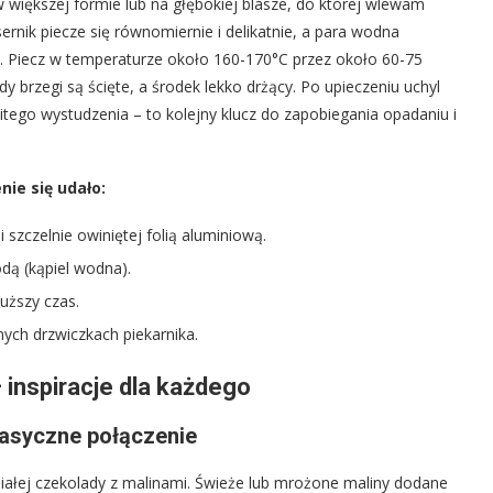
 większej formie lub na głębokiej blasze, do której wlewam
rnik piecze się równomiernie i delikatnie, a para wodna
. Piecz w temperaturze około 160-170°C przez około 60-75
dy brzegi są ścięte, a środek lekko drżący. Po upieczeniu uchyl
witego wystudzenia – to kolejny klucz do zapobiegania opadaniu i
ie się udało:
 szczelnie owiniętej folią aluminiową.
dą (kąpiel wodna).
uższy czas.
nych drzwiczkach piekarnika.
 inspiracje dla każdego
klasyczne połączenie
iałej czekolady z malinami. Świeże lub mrożone maliny dodane