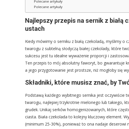
Polecane artykuły
Polecane artykuły
Najlepszy przepis na sernik z białą
ustach
Kiedy mówimy o serniku z białą czekoladą, myślimy o cz
twarogu z subtelną słodyczą białej czekolady, które tw
sukcesu jest tu idealne wyważenie proporcji i zastoso
Ten przepis to mój absolutny faworyt, bo gwarantuje k
a jego przygotowanie jest prostsze, niż mogłoby się w
Składniki, które musisz znać, by Twó
Podstawą każdego wybitnego sernika jest oczywiście tw
twarogu, najlepiej trzykrotnie mielonego lub takiego,
grudek. Unikaj serków homogenizowanych, które często 
ciasta. Biała czekolada to kolejny kluczowy element. W
(minimum 25-30%), ponieważ to ona nadaje deserowi ni