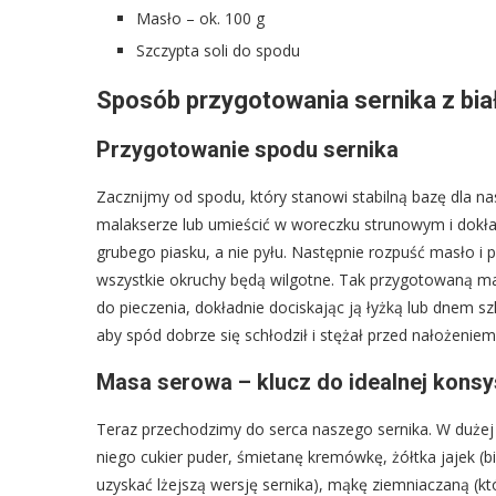
Masło – ok. 100 g
Szczypta soli do spodu
Sposób przygotowania sernika z bia
Przygotowanie spodu sernika
Zacznijmy od spodu, który stanowi stabilną bazę dla nas
malakserze lub umieścić w woreczku strunowym i dokł
grubego piasku, a nie pyłu. Następnie rozpuść masło i 
wszystkie okruchy będą wilgotne. Tak przygotowaną m
do pieczenia, dokładnie dociskając ją łyżką lub dnem s
aby spód dobrze się schłodził i stężał przed nałożenie
Masa serowa – klucz do idealnej konsy
Teraz przechodzimy do serca naszego sernika. W dużej 
niego cukier puder, śmietanę kremówkę, żółtka jajek (bia
uzyskać lżejszą wersję sernika), mąkę ziemniaczaną (któ