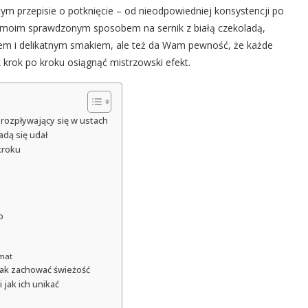
tym przepisie o potknięcie – od nieodpowiedniej konsystencji po
mi moim sprawdzonym sposobem na sernik z białą czekoladą,
em i delikatnym smakiem, ale też da Wam pewność, że każde
 krok po kroku osiągnąć mistrzowski efekt.
 rozpływający się w ustach
adą się udał
kroku
o
omat
jak zachować świeżość
 jak ich unikać