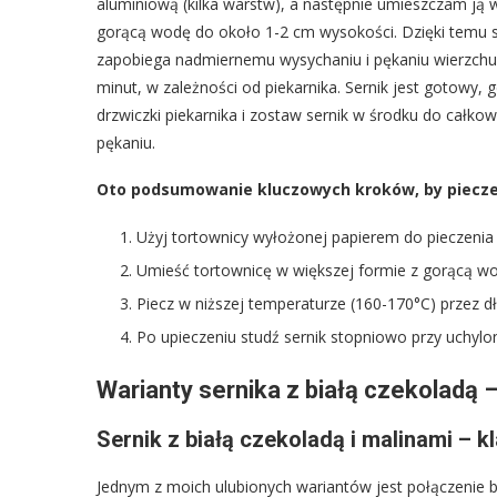
aluminiową (kilka warstw), a następnie umieszczam ją w
gorącą wodę do około 1-2 cm wysokości. Dzięki temu se
zapobiega nadmiernemu wysychaniu i pękaniu wierzchu
minut, w zależności od piekarnika. Sernik jest gotowy, g
drzwiczki piekarnika i zostaw sernik w środku do całko
pękaniu.
Oto podsumowanie kluczowych kroków, by pieczen
Użyj tortownicy wyłożonej papierem do pieczenia i
Umieść tortownicę w większej formie z gorącą wo
Piecz w niższej temperaturze (160-170°C) przez dł
Po upieczeniu studź sernik stopniowo przy uchylo
Warianty sernika z białą czekoladą –
Sernik z białą czekoladą i malinami – 
Jednym z moich ulubionych wariantów jest połączenie b