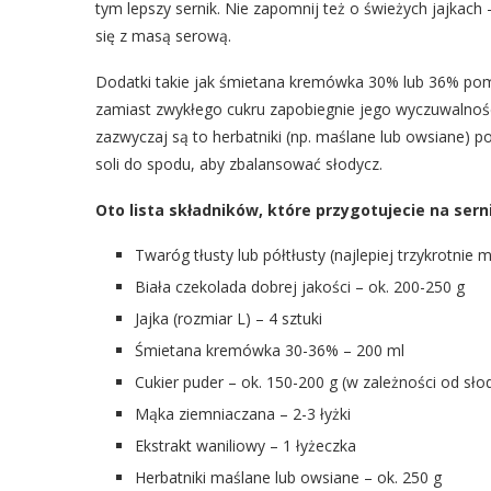
tym lepszy sernik. Nie zapomnij też o świeżych jajkach
się z masą serową.
Dodatki takie jak śmietana kremówka 30% lub 36% po
zamiast zwykłego cukru zapobiegnie jego wyczuwalnośc
zazwyczaj są to herbatniki (np. maślane lub owsiane) 
soli do spodu, aby zbalansować słodycz.
Oto lista składników, które przygotujecie na serni
Twaróg tłusty lub półtłusty (najlepiej trzykrotnie m
Biała czekolada dobrej jakości – ok. 200-250 g
Jajka (rozmiar L) – 4 sztuki
Śmietana kremówka 30-36% – 200 ml
Cukier puder – ok. 150-200 g (w zależności od sło
Mąka ziemniaczana – 2-3 łyżki
Ekstrakt waniliowy – 1 łyżeczka
Herbatniki maślane lub owsiane – ok. 250 g