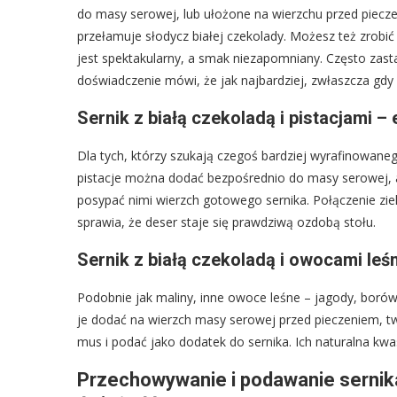
do masy serowej, lub ułożone na wierzchu przed piec
przełamuje słodycz białej czekolady. Możesz też zrobić
jest spektakularny, a smak niezapomniany. Często zas
doświadczenie mówi, że jak najbardziej, zwłaszcza gdy
Sernik z białą czekoladą i pistacjami – 
Dla tych, którzy szukają czegoś bardziej wyrafinowaneg
pistacje można dodać bezpośrednio do masy serowej, a
posypać nimi wierzch gotowego sernika. Połączenie ziel
sprawia, że deser staje się prawdziwą ozdobą stołu.
Sernik z białą czekoladą i owocami leś
Podobnie jak maliny, inne owoce leśne – jagody, borów
je dodać na wierzch masy serowej przed pieczeniem, t
mus i podać jako dodatek do sernika. Ich naturalna kw
Przechowywanie i podawanie sernika