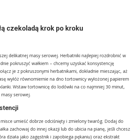
łą czekoladą krok po kroku
zej delikatnej masy serowej. Herbatniki najlepiej rozdrobnić w
adnie pokruszyć wałkiem – chcemy uzyskać konsystencję
połącz je z pokruszonymi herbatnikami, dokładnie mieszając, aż
asę wyłóż równomiernie na dno tortownicy wyłożonej papierem
zklanki. Wstaw tortownicę do lodówki na co najmniej 30 minut,
m masy serowej.
stencji
misce umieść dobrze odciśnięty i zmielony twaróg. Dodaj do
łka zachowaj do innej okazji lub do ubicia na pianę, jeśli chcesz
ra działa jako zagęstnik i zapobiega pękaniu) oraz ekstrakt