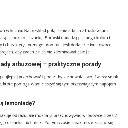
 w kuchni. Na przykład połączenie arbuza z truskawkami i
atą i słodką mieszankę. Borówki dodadzą pięknego koloru i
zy i charakterystycznego aromatu. Jeśli dodajecie inne owoce,
rcjach, aby żaden z nich nie zdominował całości.
ady arbuzowej – praktyczne porady
ą najlepiej przechować i podać, by zachowała swój świeży smak
ek, które pomogą Wam cieszyć się tym orzeźwiającym napojem
ą lemoniadę?
akuje od razu, ale można ją przechowywać w lodówce przez 2-
ętego dzbanka lub butelki. Po tym czasie smak może zacząć się