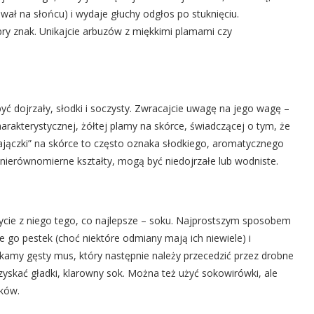
ewał na słońcu) i wydaje głuchy odgłos po stuknięciu.
dobry znak. Unikajcie arbuzów z miękkimi plamami czy
ć dojrzały, słodki i soczysty. Zwracajcie uwagę na jego wagę –
harakterystycznej, żółtej plamy na skórce, świadczącej o tym, że
ajączki” na skórce to często oznaka słodkiego, aromatycznego
 nierównomierne kształty, mogą być niedojrzałe lub wodniste.
ycie z niego tego, co najlepsze – soku. Najprostszym sposobem
e go pestek (choć niektóre odmiany mają ich niewiele) i
amy gęsty mus, który następnie należy przecedzić przez drobne
uzyskać gładki, klarowny sok. Można też użyć sokowirówki, ale
ików.