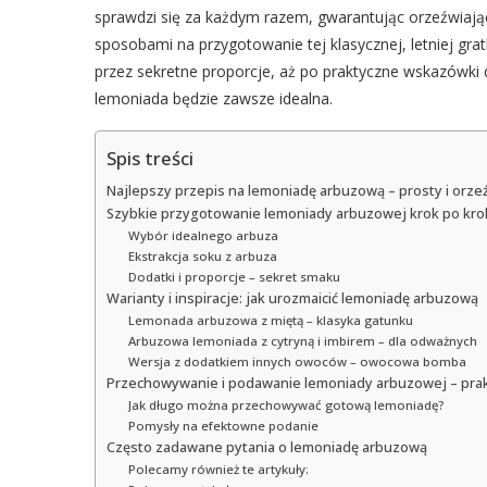
sprawdzi się za każdym razem, gwarantując orzeźwiają
sposobami na przygotowanie tej klasycznej, letniej gra
przez sekretne proporcje, aż po praktyczne wskazówki
lemoniada będzie zawsze idealna.
Spis treści
Najlepszy przepis na lemoniadę arbuzową – prosty i orzeźw
Szybkie przygotowanie lemoniady arbuzowej krok po kro
Wybór idealnego arbuza
Ekstrakcja soku z arbuza
Dodatki i proporcje – sekret smaku
Warianty i inspiracje: jak urozmaicić lemoniadę arbuzową
Lemonada arbuzowa z miętą – klasyka gatunku
Arbuzowa lemoniada z cytryną i imbirem – dla odważnych
Wersja z dodatkiem innych owoców – owocowa bomba
Przechowywanie i podawanie lemoniady arbuzowej – pra
Jak długo można przechowywać gotową lemoniadę?
Pomysły na efektowne podanie
Często zadawane pytania o lemoniadę arbuzową
Polecamy również te artykuły: