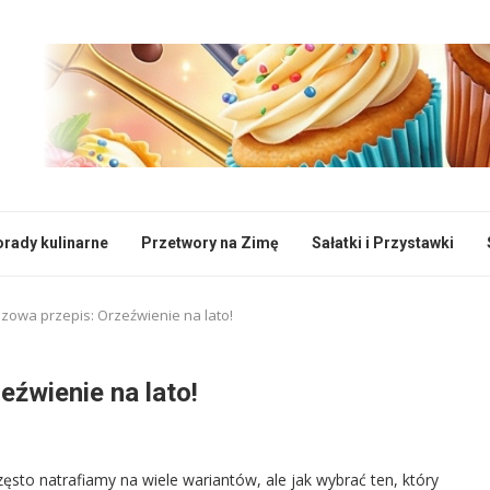
rady kulinarne
Przetwory na Zimę
Sałatki i Przystawki
owa przepis: Orzeźwienie na lato!
źwienie na lato!
sto natrafiamy na wiele wariantów, ale jak wybrać ten, który