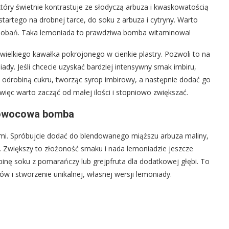
tóry świetnie kontrastuje ze słodyczą arbuza i kwaskowatością
startego na drobnej tarce, do soku z arbuza i cytryny. Warto
odobań. Taka lemoniada to prawdziwa bomba witaminowa!
ewielkiego kawałka pokrojonego w cienkie plastry. Pozwoli to na
ady. Jeśli chcecie uzyskać bardziej intensywny smak imbiru,
z odrobiną cukru, tworząc syrop imbirowy, a następnie dodać go
 więc warto zacząć od małej ilości i stopniowo zwiększać.
 owocowa bomba
mi. Spróbujcie dodać do blendowanego miąższu arbuza maliny,
. Zwiększy to złożoność smaku i nada lemoniadzie jeszcze
binę soku z pomarańczy lub grejpfruta dla dodatkowej głębi. To
i stworzenie unikalnej, własnej wersji lemoniady.