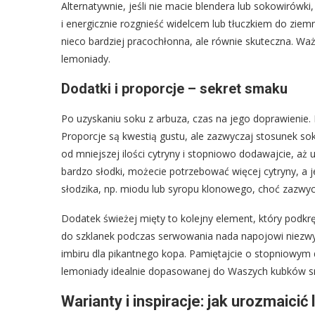
Alternatywnie, jeśli nie macie blendera lub sokowirówk
i energicznie rozgnieść widelcem lub tłuczkiem do ziem
nieco bardziej pracochłonna, ale równie skuteczna. Waż
lemoniady.
Dodatki i proporcje – sekret smaku
Po uzyskaniu soku z arbuza, czas na jego doprawienie. P
Proporcje są kwestią gustu, ale zazwyczaj stosunek soku
od mniejszej ilości cytryny i stopniowo dodawajcie, aż u
bardzo słodki, możecie potrzebować więcej cytryny, a j
słodzika, np. miodu lub syropu klonowego, choć zazwycz
Dodatek świeżej mięty to kolejny element, który podkr
do szklanek podczas serwowania nada napojowi niezwykł
imbiru dla pikantnego kopa. Pamiętajcie o stopniowym 
lemoniady idealnie dopasowanej do Waszych kubków 
Warianty i inspiracje: jak urozmaici