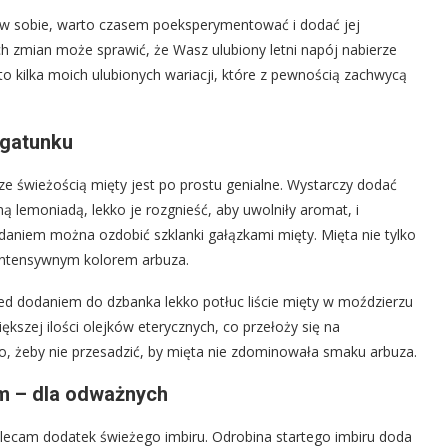
w sobie, warto czasem poeksperymentować i dodać jej
 zmian może sprawić, że Wasz ulubiony letni napój nabierze
 kilka moich ulubionych wariacji, które z pewnością zachwycą
 gatunku
ze świeżością mięty jest po prostu genialne. Wystarczy dodać
 lemoniadą, lekko je rozgnieść, aby uwolniły aromat, i
daniem można ozdobić szklanki gałązkami mięty. Mięta nie tylko
 intensywnym kolorem arbuza.
zed dodaniem do dzbanka lekko potłuc liście mięty w moździerzu
ększej ilości olejków eterycznych, co przełoży się na
ko, żeby nie przesadzić, by mięta nie zdominowała smaku arbuza.
em – dla odważnych
 polecam dodatek świeżego imbiru. Odrobina startego imbiru doda