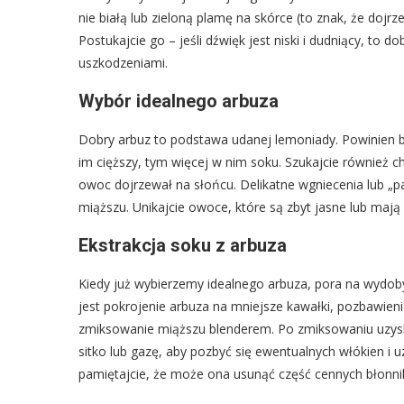
nie białą lub zieloną plamę na skórce (to znak, że dojrz
Postukajcie go – jeśli dźwięk jest niski i dudniący, to 
uszkodzeniami.
Wybór idealnego arbuza
Dobry arbuz to podstawa udanej lemoniady. Powinien by
im cięższy, tym więcej w nim soku. Szukajcie również c
owoc dojrzewał na słońcu. Delikatne wgniecenia lub „p
miąższu. Unikajcie owoce, które są zbyt jasne lub mają
Ekstrakcja soku z arbuza
Kiedy już wybierzemy idealnego arbuza, pora na wydob
jest pokrojenie arbuza na mniejsze kawałki, pozbawieni
zmiksowanie miąższu blenderem. Po zmiksowaniu uzysk
sitko lub gazę, aby pozbyć się ewentualnych włókien i 
pamiętajcie, że może ona usunąć część cennych błonn