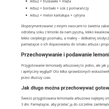
Arbuz + truskawki + mięta
Arbuz + borówki + sok z pomarańczy
Arbuz + melon kantalupa + cytryna
Eksperymentowanie z innymi owocami to świetna zabawa
odrobiną soku z limonki da nam pyszną, lekko kwaskow
lekko cierpkiego posmaku, a maliny – delikatnej słodyc
pamiętajcie o ich dopasowaniu do smaku arbuza i propo
Przechowywanie i podawanie lemoni
Przygotowanie lemoniady arbuzowej to jedno, ale jak j
i apetyczny wygląd? Oto kilka sprawdzonych wskazów
przez dłuższy czas.
Jak długo można przechowywać gotow
Świeżo przygotowana lemoniada arbuzowa najlepiej sm
3 dni. Pamiętajcie, aby przelać ją do szczelnie zamkni