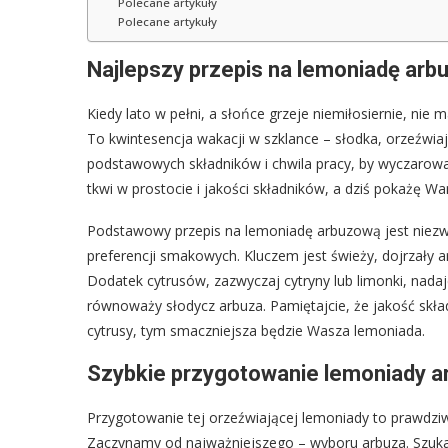
Polecane artykuły
Polecane artykuły
Najlepszy przepis na lemoniadę arbuz
Kiedy lato w pełni, a słońce grzeje niemiłosiernie, ni
To kwintesencja wakacji w szklance – słodka, orzeźwiaj
podstawowych składników i chwila pracy, by wyczarować 
tkwi w prostocie i jakości składników, a dziś pokażę Wa
Podstawowy przepis na lemoniadę arbuzową jest niezw
preferencji smakowych. Kluczem jest świeży, dojrzały a
Dodatek cytrusów, zazwyczaj cytryny lub limonki, nadaj
równoważy słodycz arbuza. Pamiętajcie, że jakość skła
cytrusy, tym smaczniejsza będzie Wasza lemoniada.
Szybkie przygotowanie lemoniady a
Przygotowanie tej orzeźwiającej lemoniady to prawdziwa
Zaczynamy od najważniejszego – wyboru arbuza. Szukajci