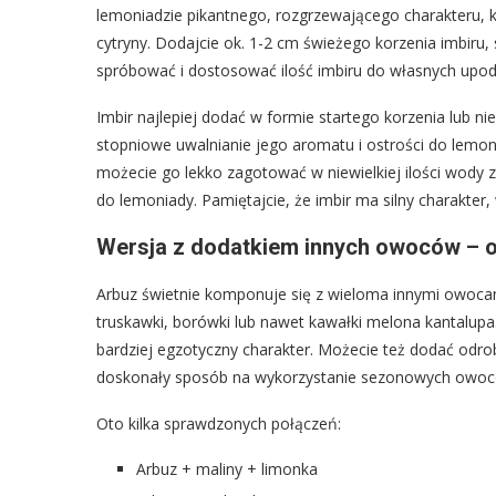
lemoniadzie pikantnego, rozgrzewającego charakteru, k
cytryny. Dodajcie ok. 1-2 cm świeżego korzenia imbiru, 
spróbować i dostosować ilość imbiru do własnych up
Imbir najlepiej dodać w formie startego korzenia lub ni
stopniowe uwalnianie jego aromatu i ostrości do lemoni
możecie go lekko zagotować w niewielkiej ilości wody 
do lemoniady. Pamiętajcie, że imbir ma silny charakter,
Wersja z dodatkiem innych owoców –
Arbuz świetnie komponuje się z wieloma innymi owoca
truskawki, borówki lub nawet kawałki melona kantalupa
bardziej egzotyczny charakter. Możecie też dodać odro
doskonały sposób na wykorzystanie sezonowych owoców 
Oto kilka sprawdzonych połączeń:
Arbuz + maliny + limonka