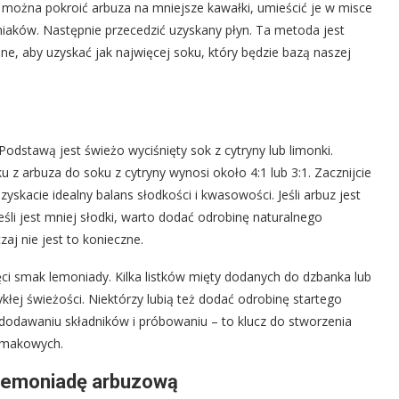
i, można pokroić arbuza na mniejsze kawałki, umieścić je w misce
niaków. Następnie przecedzić uzyskany płyn. Ta metoda jest
ne, aby uzyskać jak najwięcej soku, który będzie bazą naszej
odstawą jest świeżo wyciśnięty sok z cytryny lub limonki.
 z arbuza do soku z cytryny wynosi około 4:1 lub 3:1. Zacznijcie
zyskacie idealny balans słodkości i kwasowości. Jeśli arbuz jest
eśli jest mniej słodki, warto dodać odrobinę naturalnego
aj nie jest to konieczne.
ęci smak lemoniady. Kilka listków mięty dodanych do dzbanka lub
ej świeżości. Niektórzy lubią też dodać odrobinę startego
dodawaniu składników i próbowaniu – to klucz do stworzenia
smakowych.
ć lemoniadę arbuzową