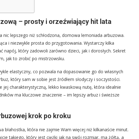
ową – prosty i orzeźwiający hit lata
e ma nic lepszego niż schłodzona, domowa lemoniada arbuzowa.
ąca i niezwykle prosta do przygotowania. Wystarczy kilka
napój, który zadowoli zarówno dzieci, jak i dorosłych. Sekret
m, jak to zrobić po mistrzowsku.
ykle elastyczny, co pozwala na dopasowanie go do własnych
rbuz, który sam w sobie jest źródłem słodyczy i soczystości.
e jej charakterystyczną, lekko kwaskową nutę, która idealnie
dników ma kluczowe znaczenie – im lepszy arbuz i świeższe
rbuzowej krok po kroku
 błahostka, która nie zajmie Wam więcej niż kilkanaście minut.
e takiego, który jest ciężki jak na swój rozmiar, ma żółtą, a