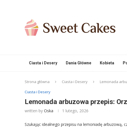
Ciasta i Desery
Dania Główne
Kobieta
Po
Strona główna
Ciasta i Desery
Lemonada arbuz
Ciasta i Desery
Lemonada arbuzowa przepis: Orze
written by
Oska
1 lutego, 2026
Szukając idealnego przepisu na lemoniadę arbuzową, czę