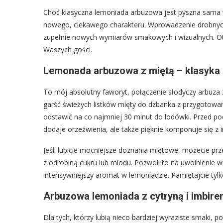
Choć klasyczna lemoniada arbuzowa jest pyszna sama 
nowego, ciekawego charakteru. Wprowadzenie drobnych
zupełnie nowych wymiarów smakowych i wizualnych. Oto
Waszych gości.
Lemonada arbuzowa z miętą – klasyka
To mój absolutny faworyt, połączenie słodyczy arbuza 
garść świeżych listków mięty do dzbanka z przygotowaną
odstawić na co najmniej 30 minut do lodówki. Przed po
dodaje orzeźwienia, ale także pięknie komponuje się z
Jeśli lubicie mocniejsze doznania miętowe, możecie pr
z odrobiną cukru lub miodu. Pozwoli to na uwolnienie wi
intensywniejszy aromat w lemoniadzie. Pamiętajcie tyl
Arbuzowa lemoniada z cytryną i imbir
Dla tych, którzy lubią nieco bardziej wyraziste smaki,