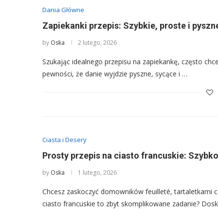
Dania Główne
Zapiekanki przepis: Szybkie, proste i pyszn
by
Oska
2 lutego, 2026
Szukając idealnego przepisu na zapiekankę, często chce
pewności, że danie wyjdzie pyszne, sycące i …
Ciasta i Desery
Prosty przepis na ciasto francuskie: Szybko
by
Oska
1 lutego, 2026
Chcesz zaskoczyć domowników feuilleté, tartaletkami c
ciasto francuskie to zbyt skomplikowane zadanie? Dos