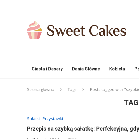
Ciasta i Desery
Dania Główne
Kobieta
Po
Strona główna
Tags
Posts tagged with "szybki
TAG
Sałatki i Przystawki
Przepis na szybką sałatkę: Perfekcyjna, gdy