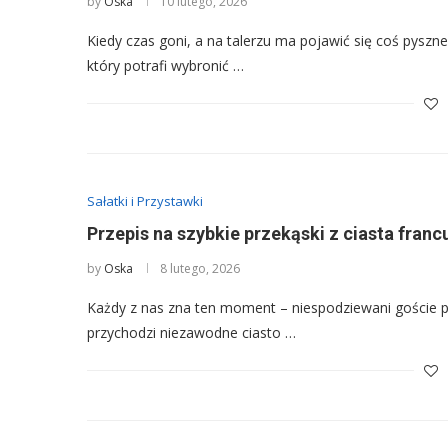
by
Oska
10 lutego, 2026
Kiedy czas goni, a na talerzu ma pojawić się coś pyszn
który potrafi wybronić …
Sałatki i Przystawki
Przepis na szybkie przekąski z ciasta fran
by
Oska
8 lutego, 2026
Każdy z nas zna ten moment – niespodziewani goście pu
przychodzi niezawodne ciasto …