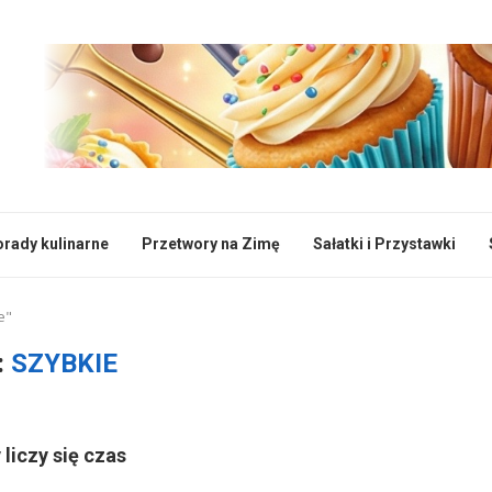
rady kulinarne
Przetwory na Zimę
Sałatki i Przystawki
e"
:
SZYBKIE
 liczy się czas