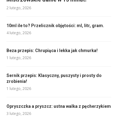
2 lutego, 2026
10ml ile to? Przelicznik objętości: ml, litr, gram.
4 lutego, 2026
Beza przepis: Chrupiąca i lekka jak chmurka!
1 lutego, 2026
Sernik przepis: Klasyczny, puszysty i prosty do
zrobienia!
1 lutego, 2026
Opryszczka a pryszcz: ustna walka z pęcherzykiem
3 lutego, 2026