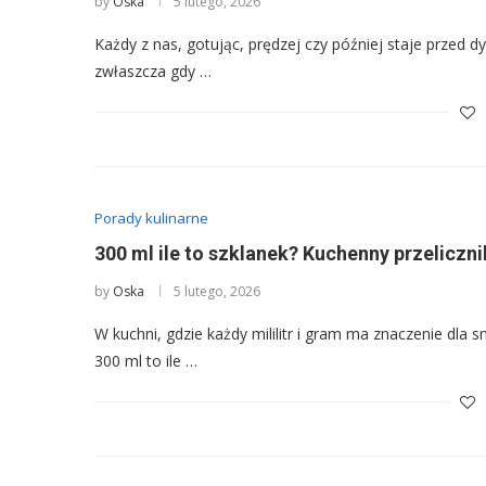
by
Oska
5 lutego, 2026
Każdy z nas, gotując, prędzej czy później staje przed d
zwłaszcza gdy …
Porady kulinarne
300 ml ile to szklanek? Kuchenny przeliczni
by
Oska
5 lutego, 2026
W kuchni, gdzie każdy mililitr i gram ma znaczenie dla 
300 ml to ile …