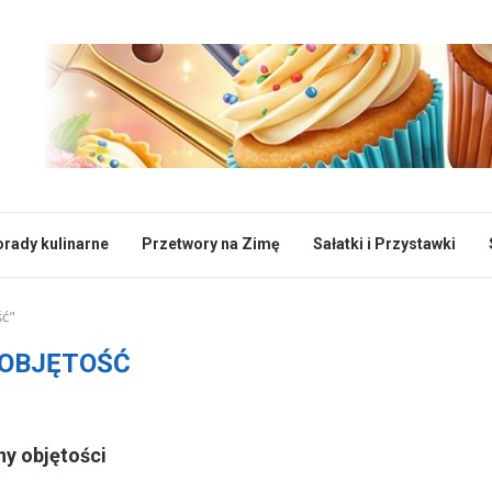
rady kulinarne
Przetwory na Zimę
Sałatki i Przystawki
ść"
OBJĘTOŚĆ
ny objętości