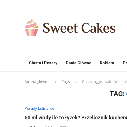
Ciasta i Desery
Dania Główne
Kobieta
Po
Strona główna
Tags
Posts tagged with "objęto
TAG:
Porady kulinarne
50 ml wody ile to łyżek? Przelicznik kuchen