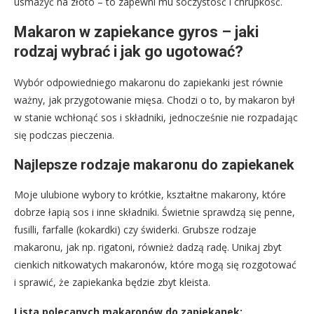
usmażyć na złoto – to zapewni mu soczystość i chrupkość.
Makaron w zapiekance gyros – jaki
rodzaj wybrać i jak go ugotować?
Wybór odpowiedniego makaronu do zapiekanki jest równie
ważny, jak przygotowanie mięsa. Chodzi o to, by makaron był
w stanie wchłonąć sos i składniki, jednocześnie nie rozpadając
się podczas pieczenia.
Najlepsze rodzaje makaronu do zapiekanek
Moje ulubione wybory to krótkie, kształtne makarony, które
dobrze łapią sos i inne składniki. Świetnie sprawdzą się penne,
fusilli, farfalle (kokardki) czy świderki. Grubsze rodzaje
makaronu, jak np. rigatoni, również dadzą radę. Unikaj zbyt
cienkich nitkowatych makaronów, które mogą się rozgotować
i sprawić, że zapiekanka będzie zbyt kleista.
Lista polecanych makaronów do zapiekanek: