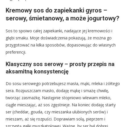
Kremowy sos do zapiekanki gyros –
serowy, śmietanowy, a może jogurtowy?
Sos to spoiwo całej zapiekanki, nadające jej kremowości i
głębi smaku. Moje doświadczenia pokazują, że można go
przygotować na kilka sposobów, dopasowując do własnych
preferencji.
Klasyczny sos serowy – prosty przepis na
aksamitną konsystencję
Do sosu serowego potrzebujesz masła, mąki, mleka i żółtego
sera. Rozpuszczam masło, dodaję mąkę i smażę chwilę,
tworząc zasmażkę. Następnie stopniowo wlewam mleko,
ciągle mieszając, aż sos zgęstnieje. Na koniec dodaję starty
ser (cheddar, gouda, czy mieszanka ulubionych serów) i
mieszam, aż się rozpuści. Doprawiam solą, pieprzem i
szczyptą gałki muszkatołowej. Ważne, by ser był dobrej