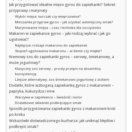
Jak przygotować idealne mięso gyros do zapiekanki? Sekret
przyprawy i marynaty
Wybór mięsa: kurczak czy wieprzowina?
Mieszanka przypraw gyros – jak uzyskać autentyczny smak?
Marynowanie mięsa – czas i technika dla soczystości
Makaron w zapiekance gyros – jaki rodzaj wybrać i jak go
ugotować?
Najlepsze rodzaje makaronu do zapiekanek
Stopień ugotowania makaronu – al dente czy miękki?
Kremowy sos do zapiekanki gyros – serowy, śmietanowy, a
może jogurtowy?
Klasyczny sos serowy – prosty przepis na aksamitną
konsystencję
Lżejsze alternatywy: sos śmietanowo-jogurtowy z ziołami
Dodatki, które wzbogacą zapiekankę gyros z makaronem –
papryka, kukurydza i inne
Warzywa w zapiekance – świeżość i kolor
Dodatkowe składniki podkręcające smak
Sposób przygotowania zapiekanki gyros z makaronem krok
po kroku
Wskazówki doświadczonego kucharza: jak uniknąć błędów i
podkręcić smak?