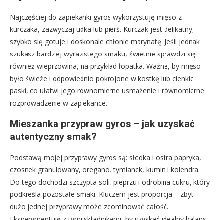
Najczęściej do zapiekanki gyros wykorzystuję mięso z
kurczaka, zazwyczaj udka lub pierś. Kurczak jest delikatny,
szybko się gotuje i doskonale chłonie marynatę. Jeśli jednak
szukasz bardziej wyrazistego smaku, świetnie sprawdzi się
również wieprzowina, na przykład łopatka. Ważne, by mięso
było świeże i odpowiednio pokrojone w kostkę lub cienkie
paski, co ułatwi jego równomierne usmażenie i równomierne
rozprowadzenie w zapiekance.
Mieszanka przypraw gyros – jak uzyskać
autentyczny smak?
Podstawą mojej przyprawy gyros są: słodka i ostra papryka,
czosnek granulowany, oregano, tymianek, kumin i kolendra.
Do tego dochodzi szczypta soli, pieprzu i odrobina cukru, który
podkreśla pozostałe smaki. Kluczem jest proporcja – zbyt
dużo jednej przyprawy może zdominować całość.
Eksperymentuję z tymi składnikami, by uzyskać idealny balans,