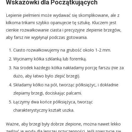
Wskazówki dla Początkujących
Lepienie pielmieni może wydawać się skomplikowane, ale z
kilkoma trikami szybko opanujecie tę sztukę. Kluczem jest
cienkie rozwałkowanie ciasta i precyzyjne zlepienie brzegów,
aby farsz nie wypłynął podczas gotowania.
Ciasto rozwałkowujemy na grubość około 1-2 mm.
Wycinamy kółka szklanką lub foremką.
Na środek każdego kółka nakładamy porcję farszu (nie za
dużo, aby łatwo było zlepić brzegi).
Składamy kółko na pół, tworząc półksiężyc, i dokładnie
zlepiamy brzegi, dociskając palcami.
Łączymy dwa końce półksiężyca, tworząc
charakterystyczny kształt uszka.
Ważne, aby brzegi były dobrze zlepione, można nawet lekko
zwilżyć je wodą dla lepszej przyczepności. Jeśli spieszycie się