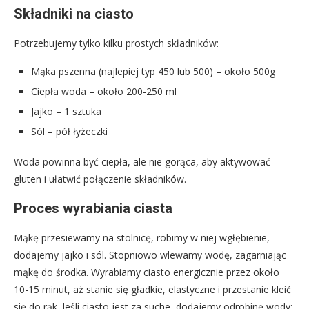
Składniki na ciasto
Potrzebujemy tylko kilku prostych składników:
Mąka pszenna (najlepiej typ 450 lub 500) – około 500g
Ciepła woda – około 200-250 ml
Jajko – 1 sztuka
Sól – pół łyżeczki
Woda powinna być ciepła, ale nie gorąca, aby aktywować
gluten i ułatwić połączenie składników.
Proces wyrabiania ciasta
Mąkę przesiewamy na stolnicę, robimy w niej wgłębienie,
dodajemy jajko i sól. Stopniowo wlewamy wodę, zagarniając
mąkę do środka. Wyrabiamy ciasto energicznie przez około
10-15 minut, aż stanie się gładkie, elastyczne i przestanie kleić
się do rąk. Jeśli ciasto jest za suche, dodajemy odrobinę wody;