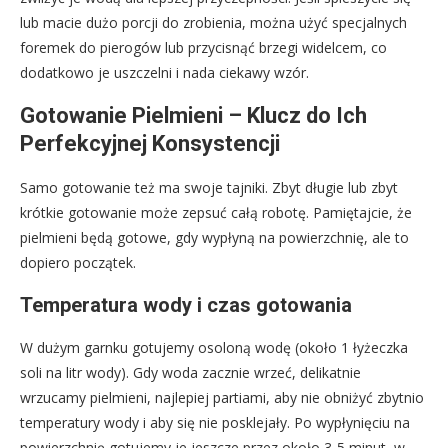
lub macie dużo porcji do zrobienia, można użyć specjalnych
foremek do pierogów lub przycisnąć brzegi widelcem, co
dodatkowo je uszczelni i nada ciekawy wzór.
Gotowanie Pielmieni – Klucz do Ich
Perfekcyjnej Konsystencji
Samo gotowanie też ma swoje tajniki. Zbyt długie lub zbyt
krótkie gotowanie może zepsuć całą robotę. Pamiętajcie, że
pielmieni będą gotowe, gdy wypłyną na powierzchnię, ale to
dopiero początek.
Temperatura wody i czas gotowania
W dużym garnku gotujemy osoloną wodę (około 1 łyżeczka
soli na litr wody). Gdy woda zacznie wrzeć, delikatnie
wrzucamy pielmieni, najlepiej partiami, aby nie obniżyć zbytnio
temperatury wody i aby się nie posklejały. Po wypłynięciu na
powierzchnię gotujemy je jeszcze przez około 3-5 minut, w