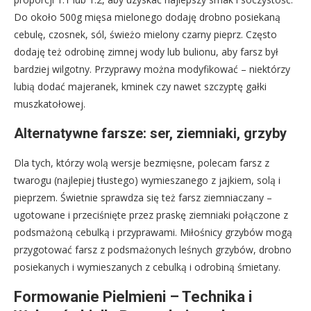
Do około 500g mięsa mielonego dodaję drobno posiekaną
cebulę, czosnek, sól, świeżo mielony czarny pieprz. Często
dodaję też odrobinę zimnej wody lub bulionu, aby farsz był
bardziej wilgotny. Przyprawy można modyfikować – niektórzy
lubią dodać majeranek, kminek czy nawet szczyptę gałki
muszkatołowej.
Alternatywne farsze: ser, ziemniaki, grzyby
Dla tych, którzy wolą wersje bezmięsne, polecam farsz z
twarogu (najlepiej tłustego) wymieszanego z jajkiem, solą i
pieprzem. Świetnie sprawdza się też farsz ziemniaczany –
ugotowane i przeciśnięte przez praskę ziemniaki połączone z
podsmażoną cebulką i przyprawami. Miłośnicy grzybów mogą
przygotować farsz z podsmażonych leśnych grzybów, drobno
posiekanych i wymieszanych z cebulką i odrobiną śmietany.
Formowanie Pielmieni – Technika i