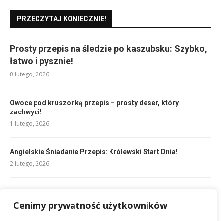
PRZECZYTAJ KONIECZNIE!
Prosty przepis na śledzie po kaszubsku: Szybko,
łatwo i pysznie!
8 lutego, 2026
Owoce pod kruszonką przepis – prosty deser, który
zachwyci!
1 lutego, 2026
Angielskie Śniadanie Przepis: Królewski Start Dnia!
2 lutego, 2026
Jajka faszerowane łososiem przepis: Szybkie i pyszne danie
Cenimy prywatność użytkowników
11 lutego, 2026