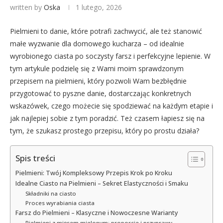
written by
Oska
1 lutego, 2026
Pielmieni to danie, które potrafi zachwycić, ale też stanowić
małe wyzwanie dla domowego kucharza – od idealnie
wyrobionego ciasta po soczysty farsz i perfekcyjne lepienie. W
tym artykule podzielę się z Wami moim sprawdzonym
przepisem na pielmieni, który pozwoli Wam bezbłędnie
przygotować to pyszne danie, dostarczając konkretnych
wskazówek, czego możecie się spodziewać na każdym etapie i
jak najlepiej sobie z tym poradzić. Też czasem łapiesz się na
tym, że szukasz prostego przepisu, który po prostu działa?
Spis treści
Pielmieni: Twój Kompleksowy Przepis Krok po Kroku
Idealne Ciasto na Pielmieni – Sekret Elastyczności i Smaku
Składniki na ciasto
Proces wyrabiania ciasta
Farsz do Pielmieni – Klasyczne i Nowoczesne Warianty
Pielmieni z mięsem mielonym: proporcje i przyprawy