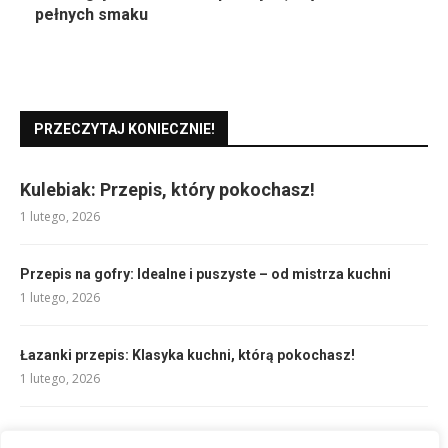
pełnych smaku
PRZECZYTAJ KONIECZNIE!
Kulebiak: Przepis, który pokochasz!
1 lutego, 2026
Przepis na gofry: Idealne i puszyste – od mistrza kuchni
1 lutego, 2026
Łazanki przepis: Klasyka kuchni, którą pokochasz!
1 lutego, 2026
Przepis na sernik z białą czekoladą: rozpływa się w ustach!