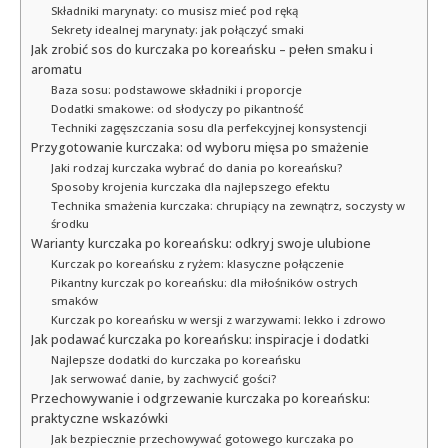
Składniki marynaty: co musisz mieć pod ręką
Sekrety idealnej marynaty: jak połączyć smaki
Jak zrobić sos do kurczaka po koreańsku – pełen smaku i
aromatu
Baza sosu: podstawowe składniki i proporcje
Dodatki smakowe: od słodyczy po pikantność
Techniki zagęszczania sosu dla perfekcyjnej konsystencji
Przygotowanie kurczaka: od wyboru mięsa po smażenie
Jaki rodzaj kurczaka wybrać do dania po koreańsku?
Sposoby krojenia kurczaka dla najlepszego efektu
Technika smażenia kurczaka: chrupiący na zewnątrz, soczysty w
środku
Warianty kurczaka po koreańsku: odkryj swoje ulubione
Kurczak po koreańsku z ryżem: klasyczne połączenie
Pikantny kurczak po koreańsku: dla miłośników ostrych
smaków
Kurczak po koreańsku w wersji z warzywami: lekko i zdrowo
Jak podawać kurczaka po koreańsku: inspiracje i dodatki
Najlepsze dodatki do kurczaka po koreańsku
Jak serwować danie, by zachwycić gości?
Przechowywanie i odgrzewanie kurczaka po koreańsku:
praktyczne wskazówki
Jak bezpiecznie przechowywać gotowego kurczaka po