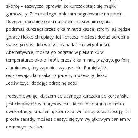
skórkę – zazwyczaj sprawia, że kurczak staje się miękki i
gumowaty. Zamiast tego, polecam odgrzewanie na patelni.
Rozgrzej odrobinę oleju na patelni na średnim ogniu i
podsmaż kurczaka przez kilka minut z każdej strony, aż będzie
gorący i lekko chrupiący. Jeśli chcesz, możesz dodać odrobinę
świeżego sosu lub wody, aby nadać mu wilgotności.
Alternatywnie, można go odgrzać w piekarniku w
temperaturze około 180°C przez kilka minut, przykrytego folią
aluminiową, aby zapobiec wysuszeniu. Pamiętaj, że
odgrzewając kurczaka na patelni, możesz go lekko
„odświeżyć” dodając odrobinę sosu.
Podsumowując, kluczem do udanego kurczaka po koreańsku
jest cierpliwość w marynowaniu i idealnie dobrana technika
dwukrotnego smażenia, która zapewni chrupkość. Stosując te
proste zasady, możesz cieszyć się tym wyjątkowym daniem w
domowym zaciszu.