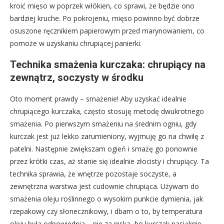
kroić mięso w poprzek włókien, co sprawi, że będzie ono
bardziej kruche. Po pokrojeniu, mięso powinno być dobrze
osuszone ręcznikiem papierowym przed marynowaniem, co
pomoże w uzyskaniu chrupiącej panierki.
Technika smażenia kurczaka: chrupiący na
zewnątrz, soczysty w środku
Oto moment prawdy – smażenie! Aby uzyskać idealnie
chrupiącego kurczaka, często stosuję metodę dwukrotnego
smażenia. Po pierwszym smażeniu na średnim ogniu, gdy
kurczak jest już lekko zarumieniony, wyjmuję go na chwilę z
patelni. Następnie zwiększam ogień i smażę go ponownie
przez krótki czas, aż stanie się idealnie złocisty i chrupiący. Ta
technika sprawia, że wnętrze pozostaje soczyste, a
zewnętrzna warstwa jest cudownie chrupiąca. Używam do
smażenia oleju roślinnego o wysokim punkcie dymienia, jak
rzepakowy czy słonecznikowy, i dbam o to, by temperatura
oleju była odpowiednia – nie za niska, bo kurczak nasiąknie