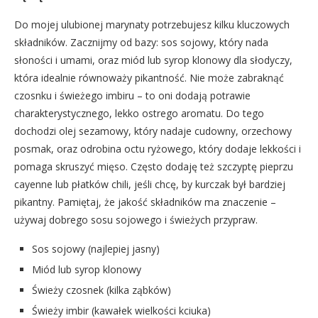
Do mojej ulubionej marynaty potrzebujesz kilku kluczowych
składników. Zacznijmy od bazy: sos sojowy, który nada
słoności i umami, oraz miód lub syrop klonowy dla słodyczy,
która idealnie równoważy pikantność. Nie może zabraknąć
czosnku i świeżego imbiru – to oni dodają potrawie
charakterystycznego, lekko ostrego aromatu. Do tego
dochodzi olej sezamowy, który nadaje cudowny, orzechowy
posmak, oraz odrobina octu ryżowego, który dodaje lekkości i
pomaga skruszyć mięso. Często dodaję też szczyptę pieprzu
cayenne lub płatków chili, jeśli chcę, by kurczak był bardziej
pikantny. Pamiętaj, że jakość składników ma znaczenie –
używaj dobrego sosu sojowego i świeżych przypraw.
Sos sojowy (najlepiej jasny)
Miód lub syrop klonowy
Świeży czosnek (kilka ząbków)
Świeży imbir (kawałek wielkości kciuka)