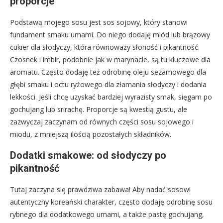
proporcje
Podstawą mojego sosu jest sos sojowy, który stanowi
fundament smaku umami. Do niego dodaję miód lub brązowy
cukier dla słodyczy, która równoważy słoność i pikantność.
Czosnek i imbir, podobnie jak w marynacie, są tu kluczowe dla
aromatu. Często dodaję też odrobinę oleju sezamowego dla
głębi smaku i octu ryżowego dla złamania słodyczy i dodania
lekkości. Jeśli chcę uzyskać bardziej wyrazisty smak, sięgam po
gochujang lub srirachę. Proporcje są kwestią gustu, ale
zazwyczaj zaczynam od równych części sosu sojowego i
miodu, z mniejszą ilością pozostałych składników.
Dodatki smakowe: od słodyczy po
pikantność
Tutaj zaczyna się prawdziwa zabawa! Aby nadać sosowi
autentyczny koreański charakter, często dodaję odrobinę sosu
rybnego dla dodatkowego umami, a także pastę gochujang,