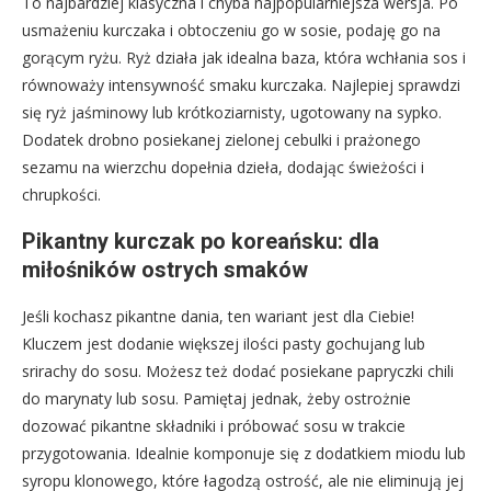
To najbardziej klasyczna i chyba najpopularniejsza wersja. Po
usmażeniu kurczaka i obtoczeniu go w sosie, podaję go na
gorącym ryżu. Ryż działa jak idealna baza, która wchłania sos i
równoważy intensywność smaku kurczaka. Najlepiej sprawdzi
się ryż jaśminowy lub krótkoziarnisty, ugotowany na sypko.
Dodatek drobno posiekanej zielonej cebulki i prażonego
sezamu na wierzchu dopełnia dzieła, dodając świeżości i
chrupkości.
Pikantny kurczak po koreańsku: dla
miłośników ostrych smaków
Jeśli kochasz pikantne dania, ten wariant jest dla Ciebie!
Kluczem jest dodanie większej ilości pasty gochujang lub
srirachy do sosu. Możesz też dodać posiekane papryczki chili
do marynaty lub sosu. Pamiętaj jednak, żeby ostrożnie
dozować pikantne składniki i próbować sosu w trakcie
przygotowania. Idealnie komponuje się z dodatkiem miodu lub
syropu klonowego, które łagodzą ostrość, ale nie eliminują jej