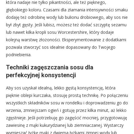
która nadaje nie tylko pikantności, ale też pięknego,
głębokiego koloru. Czasami dla złamania intensywności smaku
dodaję też odrobinę wody lub bulionu drobiowego, aby sos nie
był zbyt gęsty. Jeśli lubisz, możesz też dodać szczyptę sezamu
lub nawet kilka kropli sosu Worcestershire, który dodaje
kolejną warstwę złożoności. Eksperymentowanie z dodatkami
pozwala stworzyć sos idealnie dopasowany do Twojego
podniebienia.
Techniki zagęszczania sosu dla
perfekcyjnej konsystencji
Aby sos uzyskał idealną, lekko gęstą konsystencję, która
pięknie oblepi kurczaka, stosuję prostą technikę. Po połączeniu
wszystkich składników sosu w rondelku i doprowadzeniu go do
wrzenia, zmniejszam ogień i gotuję przez kilka minut, aż lekko
zgęstnieje. Jeśli potrzebuję go zagęścić mocniej, przygotowuję
zawiesinę z mąki kukurydzianej lub ziemniaczanej. Wystarczy
wymieszać łyżkę mąki z dwiema łyżkami zimnej wody lub